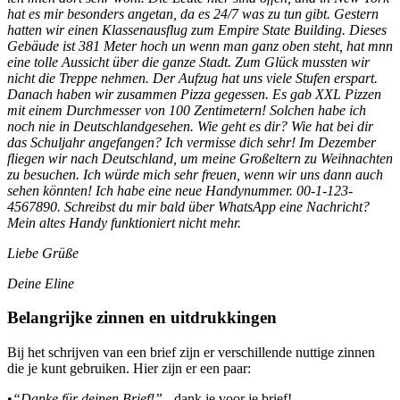
hat es mir besonders angetan, da es 24/7 was zu tun gibt. Gestern
hatten wir einen Klassenausflug zum Empire State Building. Dieses
Gebäude ist 381 Meter hoch un wenn man ganz oben steht, hat mnn
eine tolle Aussicht über die ganze Stadt. Zum Glück mussten wir
nicht die Treppe nehmen. Der Aufzug hat uns viele Stufen erspart.
Danach haben wir zusammen Pizza gegessen. Es gab XXL Pizzen
mit einem Durchmesser von 100 Zentimetern! Solchen habe ich
noch nie in Deutschlandgesehen.
Wie geht es dir? Wie hat bei dir
das Schuljahr angefangen? Ich vermisse dich sehr! Im Dezember
fliegen wir nach Deutschland, um meine Großeltern zu Weihnachten
zu besuchen. Ich würde mich sehr freuen, wenn wir uns dann auch
sehen könnten! Ich habe eine neue Handynummer. 00-1-123-
4567890. Schreibst du mir bald über WhatsApp eine Nachricht?
Mein altes Handy funktioniert nicht mehr.
Liebe Grüße
Deine Eline
Belangrijke zinnen en uitdrukkingen
Bij het schrijven van een brief zijn er verschillende nuttige zinnen
die je kunt gebruiken. Hier zijn er een paar:
•
“Danke für deinen Brief!”
- dank je voor je brief!