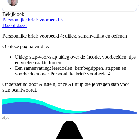
Bekijk ook
Help ons de video te verbeteren
Persoonlijke brief: voorbeeld 3
De audio is slecht
De uitleg is onduidelijk
Das of dass?
Informatie is onjuist
Er mist informatie
Persoonlijke brief: voorbeeld 4
: uitleg, samenvatting en oefenen
De docent is te langdradig
Op deze pagina vind je:
De uitleg gaat te langzaam
De uitleg gaat te snel
Uitleg: stap-voor-stap uitleg over de theorie, voorbeelden, tips
en veelgemaakte fouten.
Afspelen werkte niet
Iets anders
Een samenvatting: leerdoelen, kernbegrippen, stappen en
voorbeelden over
Persoonlijke brief: voorbeeld 4
.
Ondersteund door Ainstein, onze AI-hulp die je vragen stap voor
stap beantwoordt.
4,8