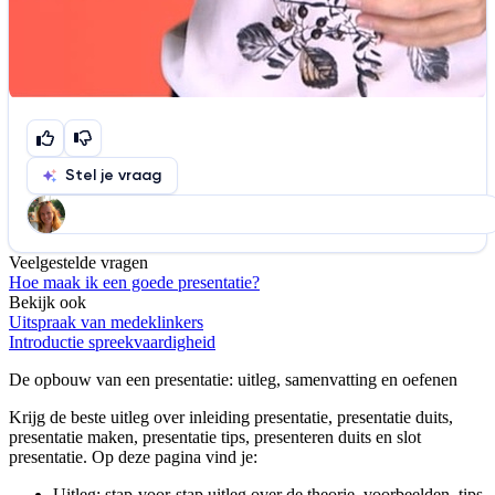
Stel je vraag
Veelgestelde vragen
Help ons de video te verbeteren
Hoe maak ik een goede presentatie?
De audio is slecht
De uitleg is onduidelijk
Bekijk ook
Uitspraak van medeklinkers
Informatie is onjuist
Er mist informatie
Introductie spreekvaardigheid
De docent is te langdradig
De opbouw van een presentatie
: uitleg, samenvatting en oefenen
De uitleg gaat te langzaam
De uitleg gaat te snel
Krijg de beste uitleg over inleiding presentatie, presentatie duits,
presentatie maken, presentatie tips, presenteren duits en slot
Afspelen werkte niet
Iets anders
presentatie.
Op deze pagina vind je:
Uitleg: stap-voor-stap uitleg over de theorie, voorbeelden, tips