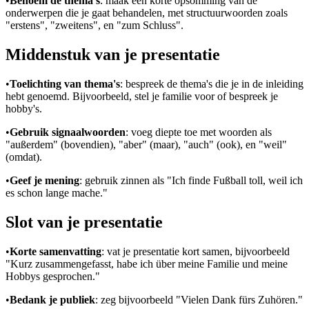
•
Benoem de thema's
: maak een korte opsomming van de
onderwerpen die je gaat behandelen, met structuurwoorden zoals
"erstens", "zweitens", en "zum Schluss".
Middenstuk van je presentatie
•
Toelichting van thema's
: bespreek de thema's die je in de inleiding
hebt genoemd. Bijvoorbeeld, stel je familie voor of bespreek je
hobby's.
•
Gebruik signaalwoorden
: voeg diepte toe met woorden als
"außerdem" (bovendien), "aber" (maar), "auch" (ook), en "weil"
(omdat).
•
Geef je mening
: gebruik zinnen als "Ich finde Fußball toll, weil ich
es schon lange mache."
Slot van je presentatie
•
Korte samenvatting
: vat je presentatie kort samen, bijvoorbeeld
"Kurz zusammengefasst, habe ich über meine Familie und meine
Hobbys gesprochen."
•
Bedank je publiek
: zeg bijvoorbeeld "Vielen Dank fürs Zuhören."