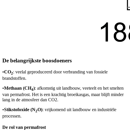
De belangrijkste boosdoeners
•
CO
: veelal geproduceerd door verbranding van fossiele
2
brandstoffen.
•
Methaan (CH
)
: afkomstig uit landbouw, veeteelt en het smelten
4
van permafrost. Het is een krachtig broeikasgas, maar blijft minder
lang in de atmosfeer dan CO2.
•
Stikstofoxide (N
O)
: vrijkomend uit landbouw en industriële
2
processen.
De rol van permafrost