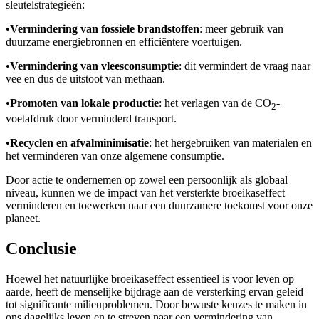
sleutelstrategieën:
•
Vermindering van fossiele brandstoffen
: meer gebruik van
duurzame energiebronnen en efficiëntere voertuigen.
•
Vermindering van vleesconsumptie
: dit vermindert de vraag naar
vee en dus de uitstoot van methaan.
•
Promoten van lokale productie
: het verlagen van de CO
-
2
voetafdruk door verminderd transport.
•
Recyclen en afvalminimisatie
: het hergebruiken van materialen en
het verminderen van onze algemene consumptie.
Door actie te ondernemen op zowel een persoonlijk als globaal
niveau, kunnen we de impact van het versterkte broeikaseffect
verminderen en toewerken naar een duurzamere toekomst voor onze
planeet.
Conclusie
Hoewel het natuurlijke broeikaseffect essentieel is voor leven op
aarde, heeft de menselijke bijdrage aan de versterking ervan geleid
tot significante milieuproblemen. Door bewuste keuzes te maken in
ons dagelijks leven en te streven naar een vermindering van