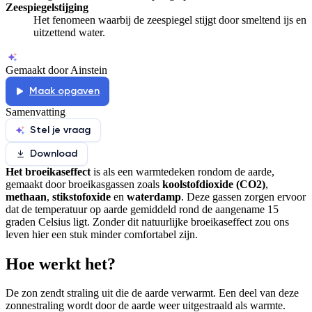
Zeespiegelstijging
Het fenomeen waarbij de zeespiegel stijgt door smeltend ijs en
uitzettend water.
Gemaakt door Ainstein
Maak opgaven
Samenvatting
Stel je vraag
Download
Het broeikaseffect
is als een warmtedeken rondom de aarde,
gemaakt door broeikasgassen zoals
koolstofdioxide (CO
2
)
,
methaan
,
stikstofoxide
en
waterdamp
. Deze gassen zorgen ervoor
dat de temperatuur op aarde gemiddeld rond de aangename 15
graden Celsius ligt. Zonder dit natuurlijke broeikaseffect zou ons
leven hier een stuk minder comfortabel zijn.
Hoe werkt het?
De zon zendt straling uit die de aarde verwarmt. Een deel van deze
zonnestraling wordt door de aarde weer uitgestraald als warmte.