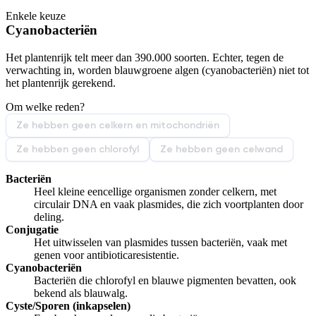
Enkele keuze
De uitleg gaat te langzaam
De uitleg gaat te snel
Cyanobacteriën
Afspelen werkte niet
Iets anders
Het plantenrijk telt meer dan 390.000 soorten. Echter, tegen de
verwachting in, worden blauwgroene algen (cyanobacteriën) niet tot
het plantenrijk gerekend.
Om welke reden?
Ze hebben geen celkern en mitochondriën
Ze hebben geen chlorofyl
Ze hebben geen celwand
Bacteriën
Heel kleine eencellige organismen zonder celkern, met
circulair DNA en vaak plasmides, die zich voortplanten door
deling.
Conjugatie
Het uitwisselen van plasmides tussen bacteriën, vaak met
genen voor antibioticaresistentie.
Cyanobacteriën
Bacteriën die chlorofyl en blauwe pigmenten bevatten, ook
bekend als blauwalg.
Cyste/Sporen (inkapselen)