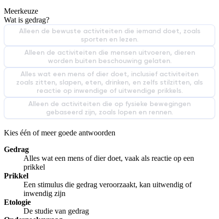
Meerkeuze
De uitleg gaat te langzaam
De uitleg gaat te snel
Wat is gedrag?
Afspelen werkte niet
Iets anders
Alleen de bewuste activiteiten die iemand doet, zoals
sporten en lezen.
Alleen de activiteiten die mensen uitvoeren, dieren
worden buiten beschouwing gelaten.
Alles wat een mens of dier doet, inclusief activiteiten
zoals zitten, slapen, eten, drinken, en zelfs stilzitten, als
reactie op inwendige of uitwendige prikkels.
Alleen de activiteiten die op fysieke bewegingen
gebaseerd zijn, zoals lopen en rennen.
Kies één of meer goede antwoorden
Gedrag
Alles wat een mens of dier doet, vaak als reactie op een
prikkel
Prikkel
Een stimulus die gedrag veroorzaakt, kan uitwendig of
inwendig zijn
Etologie
De studie van gedrag