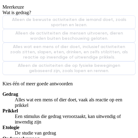
Meerkeuze
De uitleg gaat te langzaam
De uitleg gaat te snel
Wat is gedrag?
Afspelen werkte niet
Iets anders
Alleen de bewuste activiteiten die iemand doet, zoals
sporten en lezen.
Alleen de activiteiten die mensen uitvoeren, dieren
worden buiten beschouwing gelaten.
Alles wat een mens of dier doet, inclusief activiteiten
zoals zitten, slapen, eten, drinken, en zelfs stilzitten, als
reactie op inwendige of uitwendige prikkels.
Alleen de activiteiten die op fysieke bewegingen
gebaseerd zijn, zoals lopen en rennen.
Kies één of meer goede antwoorden
Gedrag
Alles wat een mens of dier doet, vaak als reactie op een
prikkel
Prikkel
Een stimulus die gedrag veroorzaakt, kan uitwendig of
inwendig zijn
Etologie
De studie van gedrag