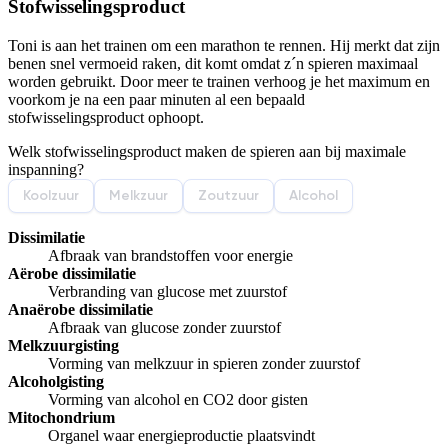
Stofwisselingsproduct
Afspelen werkte niet
Iets anders
Toni is aan het trainen om een marathon te rennen. Hij merkt dat zijn
benen snel vermoeid raken, dit komt omdat z´n spieren maximaal
worden gebruikt. Door meer te trainen verhoog je het maximum en
voorkom je na een paar minuten al een bepaald
stofwisselingsproduct ophoopt.
Welk stofwisselingsproduct maken de spieren aan bij maximale
inspanning?
Koolzuur
Melkzuur
Zoutzuur
Alcohol
Dissimilatie
Afbraak van brandstoffen voor energie
Aërobe dissimilatie
Verbranding van glucose met zuurstof
Anaërobe dissimilatie
Afbraak van glucose zonder zuurstof
Melkzuurgisting
Vorming van melkzuur in spieren zonder zuurstof
Alcoholgisting
Vorming van alcohol en CO2 door gisten
Mitochondrium
Organel waar energieproductie plaatsvindt