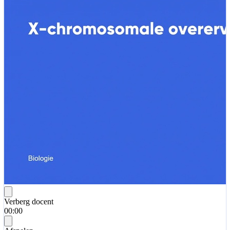
Verberg docent
00:00