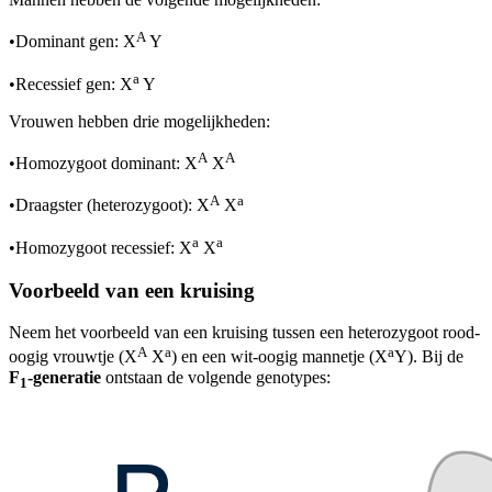
A
•
Dominant gen: X
Y
a
•
Recessief gen: X
Y
Vrouwen hebben drie mogelijkheden:
A
A
•
Homozygoot dominant: X
X
A
a
•
Draagster (heterozygoot): X
X
a
a
•
Homozygoot recessief: X
X
Voorbeeld van een kruising
Neem het voorbeeld van een kruising tussen een heterozygoot rood-
A
a
a
oogig vrouwtje (X
X
) en een wit-oogig mannetje (X
Y). Bij de
F
-generatie
ontstaan de volgende genotypes:
1