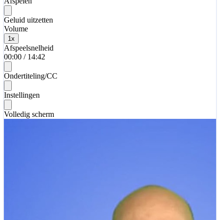
Afspelen
Geluid uitzetten
Volume
1
x
Afspeelsnelheid
00:00
/
14:42
Ondertiteling/CC
Instellingen
Volledig scherm