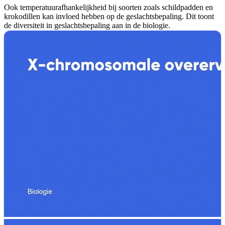
Ook temperatuurafhankelijkheid bij soorten zoals schildpadden en
krokodillen kan invloed hebben op de geslachtsbepaling. Dit toont
de diversiteit in geslachtsbepaling aan in de biologie.