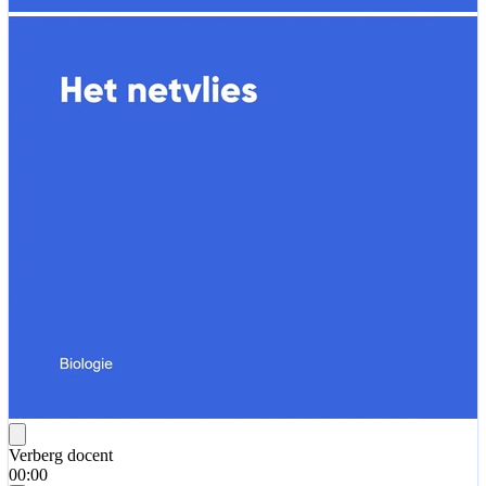
Verberg docent
00:00