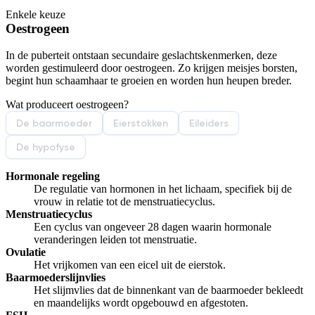
Enkele keuze
De uitleg gaat te langzaam
De uitleg gaat te snel
Oestrogeen
Afspelen werkte niet
Iets anders
In de puberteit ontstaan secundaire geslachtskenmerken, deze
worden gestimuleerd door oestrogeen. Zo krijgen meisjes borsten,
begint hun schaamhaar te groeien en worden hun heupen breder.
Wat produceert oestrogeen?
De baarmoeder
Eierstokken
Eileiders
De hypofyse
Hormonale regeling
De regulatie van hormonen in het lichaam, specifiek bij de
vrouw in relatie tot de menstruatiecyclus.
Menstruatiecyclus
Een cyclus van ongeveer 28 dagen waarin hormonale
veranderingen leiden tot menstruatie.
Ovulatie
Het vrijkomen van een eicel uit de eierstok.
Baarmoederslijnvlies
Het slijmvlies dat de binnenkant van de baarmoeder bekleedt
en maandelijks wordt opgebouwd en afgestoten.