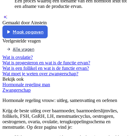
Een proces waarbij een toename van een hormoon leidt tot
een afname van de productie ervan.
Gemaakt door Ainstein
Maak opgaven
Veelgestelde vragen
Alle vragen
Wat is ovulatie?
Wat is progesteron en wat is de functie ervan?
Wat is een follikel en wat is de functie ervan?
Wat moet je weten over zwangerschap?
Bekijk ook
Hormonale regeling man
Zwangerschap
Hormonale regeling vrouw
: uitleg, samenvatting en oefenen
Krijg de beste uitleg over baarmoeder, baarmoederslijmvlies,
follikels, FSH, GnRH, LH, menstruatiecyclus, oestrogeen,
oestrogenen, ovaria, ovulatie, terugkoppelingsschema en
menstruatie.
Op deze pagina vind je: