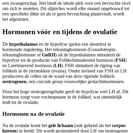
een zwangerschap. Het biedt de ideale plek voor een bevruchte eicel
om zich te nestelen. Dit slijmvlies wordt elke maand opgebouwd tot
een specifieke dikte en als er geen bevruchting plaatsvindt, wordt
het afgestoten.
Hormonen vóór en tijdens de ovulatie
De
hypothalamus
en de hypofyse spelen een sleutelrol in
hormonale regulering. Het releasinghormoon (Gonadotropin-
releasinghormone of
GnRH
) uit de hypothalamus stimuleert de
hypofyse tot de productie van Follikelstimulerend hormoon (
FSH
)
en Luteïniserend hormoon (
LH
). FSH stimuleert de rijping van
follikels in de eierstokken (ovaria). Onder invloed van FSH en LH
produceren de cellen uit de wand van deze rijpende follikels
oestrogenen
, een cruciale groep vrouwelijke geslachtshormonen.
Door het hoge oestrogeengehalte geeft de hypofyse veel LH af. Dit
hormoon zorgt voor vochtopname in de follikel, wat uiteindelijk
leidt tot de ovulatie.
Hormonen na de ovulatie
Na de ovulatie komt het
gele lichaam
(ook gekend als het
corpus
luteum
) in beeld. Dit wordt gestimuleerd door LH om oestrogenen