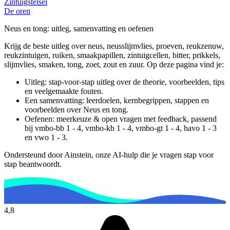
Zintuigstelsel
De oren
Neus en tong
: uitleg, samenvatting en oefenen
Krijg de beste uitleg over neus, neusslijmvlies, proeven, reukzenuw,
reukzintuigen, ruiken, smaakpapillen, zintuigcellen, bitter, prikkels,
slijmvlies, smaken, tong, zoet, zout en zuur.
Op deze pagina vind je:
Uitleg: stap-voor-stap uitleg over de theorie, voorbeelden, tips
en veelgemaakte fouten.
Een samenvatting: leerdoelen, kernbegrippen, stappen en
voorbeelden over
Neus en tong
.
Oefenen: meerkeuze & open vragen met feedback, passend
bij
vmbo-bb 1 - 4, vmbo-kb 1 - 4, vmbo-gt 1 - 4, havo 1 - 3
en vwo 1 - 3
.
Ondersteund door Ainstein, onze AI-hulp die je vragen stap voor
stap beantwoordt.
4,8