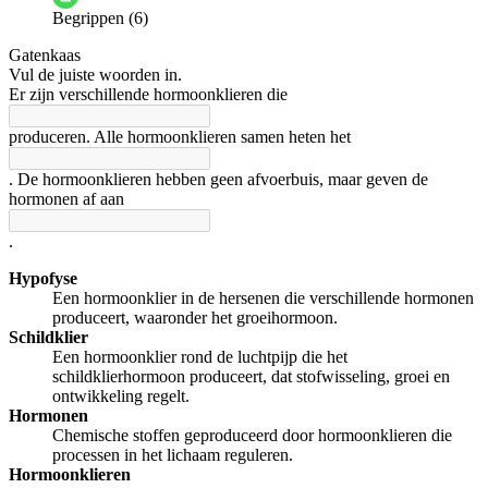
Begrippen (6)
De docent is te langdradig
Gatenkaas
De uitleg gaat te langzaam
De uitleg gaat te snel
Vul de juiste woorden in.
Afspelen werkte niet
Iets anders
Er zijn verschillende hormoonklieren die
produceren. Alle hormoonklieren samen heten het
. De hormoonklieren hebben geen afvoerbuis, maar geven de
hormonen af aan
.
Hypofyse
Een hormoonklier in de hersenen die verschillende hormonen
produceert, waaronder het groeihormoon.
Schildklier
Een hormoonklier rond de luchtpijp die het
schildklierhormoon produceert, dat stofwisseling, groei en
ontwikkeling regelt.
Hormonen
Chemische stoffen geproduceerd door hormoonklieren die
processen in het lichaam reguleren.
Hormoonklieren