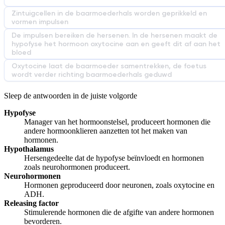
Zintuigcellen in de baarmoederhals worden geprikkeld en
vormen impulsen
De impulsen bereiken de hersenen. In de hersenen maakt de
hypofyse het hormoon oxytocine aan en geeft dit af aan het
bloed
Oxytocine laat de baarmoeder samentrekken, de foetus
wordt verder richting baarmoederhals geduwd
Sleep de antwoorden in de juiste volgorde
Hypofyse
Manager van het hormoonstelsel, produceert hormonen die
andere hormoonklieren aanzetten tot het maken van
hormonen.
Hypothalamus
Hersengedeelte dat de hypofyse beïnvloedt en hormonen
zoals neurohormonen produceert.
Neurohormonen
Hormonen geproduceerd door neuronen, zoals oxytocine en
ADH.
Releasing factor
Stimulerende hormonen die de afgifte van andere hormonen
bevorderen.