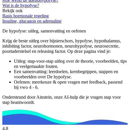
Hoe werkt de adenohypofyse?
Wat is de hypofyse?
Bekijk ook
Basis hormonale regeling
Insuline, glucagon en adrenaline
De hypofyse
: uitleg, samenvatting en oefenen
Krijg de beste uitleg over bijnierschors, hypofyse, hypothalamus,
inhibiting factor, neurohormonen, neurohypofyse, neurosecretie,
poortaderstelsel en releasing factor.
Op deze pagina vind je:
Uitleg: stap-voor-stap uitleg over de theorie, voorbeelden, tips
en veelgemaakte fouten.
Een samenvatting: leerdoelen, kernbegrippen, stappen en
voorbeelden over
De hypofyse
.
Oefenen: meerkeuze & open vragen met feedback, passend
bij
vwo 4 - 6
.
Ondersteund door Ainstein, onze AI-hulp die je vragen stap voor
stap beantwoordt.
4,8