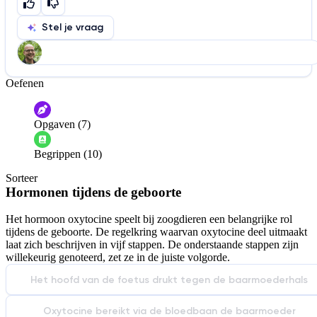
Stel je vraag
Oefenen
Help ons de video te verbeteren
De audio is slecht
De uitleg is onduidelijk
Opgaven (7)
Informatie is onjuist
Er mist informatie
Begrippen (10)
De docent is te langdradig
Sorteer
De uitleg gaat te langzaam
De uitleg gaat te snel
Hormonen tijdens de geboorte
Afspelen werkte niet
Iets anders
Het hormoon oxytocine speelt bij zoogdieren een belangrijke rol
tijdens de geboorte. De regelkring waarvan oxytocine deel uitmaakt
laat zich beschrijven in vijf stappen. De onderstaande stappen zijn
willekeurig genoteerd, zet ze in de juiste volgorde.
Het hoofd van de foetus drukt tegen de baarmoederhals
Oxytocine bereikt via de bloedbaan de baarmoeder