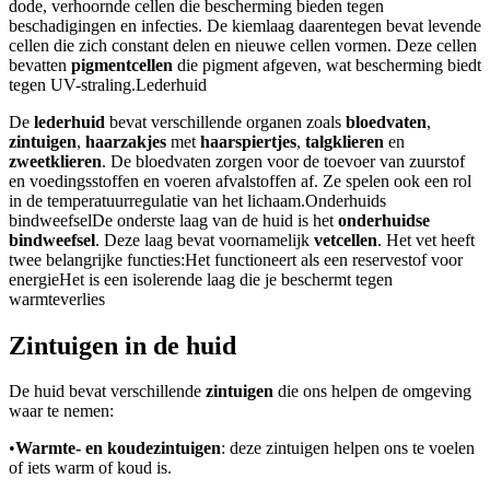
dode, verhoornde cellen die bescherming bieden tegen
beschadigingen en infecties. De kiemlaag daarentegen bevat levende
cellen die zich constant delen en nieuwe cellen vormen. Deze cellen
bevatten
pigmentcellen
die pigment afgeven, wat bescherming biedt
tegen UV-straling.
Lederhuid
De
lederhuid
bevat verschillende organen zoals
bloedvaten
,
zintuigen
,
haarzakjes
met
haarspiertjes
,
talgklieren
en
zweetklieren
. De bloedvaten zorgen voor de toevoer van zuurstof
en voedingsstoffen en voeren afvalstoffen af. Ze spelen ook een rol
in de temperatuurregulatie van het lichaam.
Onderhuids
bindweefsel
De onderste laag van de huid is het
onderhuidse
bindweefsel
. Deze laag bevat voornamelijk
vetcellen
. Het vet heeft
twee belangrijke functies:
Het functioneert als een reservestof voor
energie
Het is een isolerende laag die je beschermt tegen
warmteverlies
Zintuigen in de huid
De huid bevat verschillende
zintuigen
die ons helpen de omgeving
waar te nemen:
•
Warmte- en koudezintuigen
: deze zintuigen helpen ons te voelen
of iets warm of koud is.