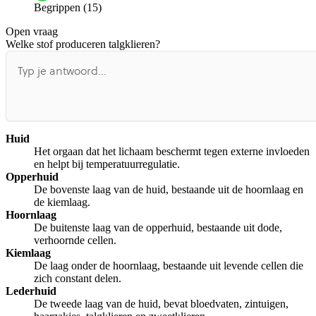
Begrippen (15)
De docent is te langdradig
Open vraag
De uitleg gaat te langzaam
De uitleg gaat te snel
Welke stof produceren talgklieren?
Afspelen werkte niet
Iets anders
Huid
Het orgaan dat het lichaam beschermt tegen externe invloeden
en helpt bij temperatuurregulatie.
Opperhuid
De bovenste laag van de huid, bestaande uit de hoornlaag en
de kiemlaag.
Hoornlaag
De buitenste laag van de opperhuid, bestaande uit dode,
verhoornde cellen.
Kiemlaag
De laag onder de hoornlaag, bestaande uit levende cellen die
zich constant delen.
Lederhuid
De tweede laag van de huid, bevat bloedvaten, zintuigen,