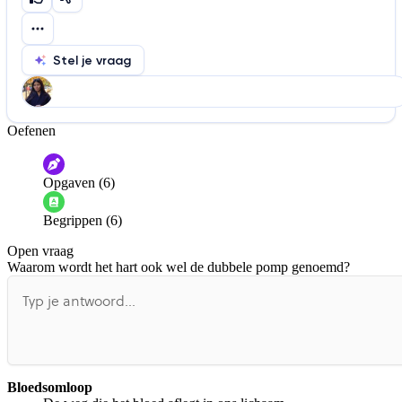
Stel je vraag
Oefenen
Help ons de video te verbeteren
De audio is slecht
De uitleg is onduidelijk
Opgaven (6)
Informatie is onjuist
Er mist informatie
Begrippen (6)
De docent is te langdradig
Open vraag
De uitleg gaat te langzaam
De uitleg gaat te snel
Waarom wordt het hart ook wel de dubbele pomp genoemd?
Afspelen werkte niet
Iets anders
Bloedsomloop