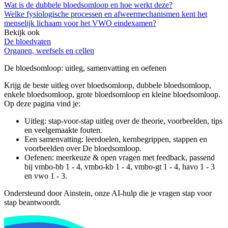
Wat is de dubbele bloedsomloop en hoe werkt deze?
Welke fysiologische processen en afweermechanismen kent het
menselijk lichaam voor het VWO eindexamen?
Bekijk ook
De bloedvaten
Organen, weefsels en cellen
De bloedsomloop
: uitleg, samenvatting en oefenen
Krijg de beste uitleg over bloedsomloop, dubbele bloedsomloop,
enkele bloedsomloop, grote bloedsomloop en kleine bloedsomloop.
Op deze pagina vind je:
Uitleg: stap-voor-stap uitleg over de theorie, voorbeelden, tips
en veelgemaakte fouten.
Een samenvatting: leerdoelen, kernbegrippen, stappen en
voorbeelden over
De bloedsomloop
.
Oefenen: meerkeuze & open vragen met feedback, passend
bij
vmbo-bb 1 - 4, vmbo-kb 1 - 4, vmbo-gt 1 - 4, havo 1 - 3
en vwo 1 - 3
.
Ondersteund door Ainstein, onze AI-hulp die je vragen stap voor
stap beantwoordt.