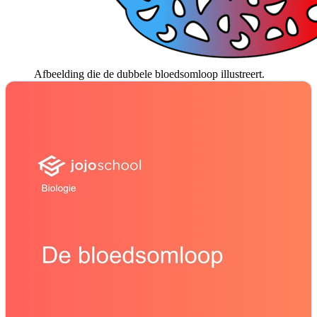
Afbeelding die de dubbele bloedsomloop illustreert.