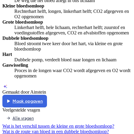
De weg die het bloed aflegt in ons lichaam
Kleine bloedsomloop
Rechterhart helft, longen, linkerhart helft; CO2 afgegeven en
O2 opgenomen
Grote bloedsomloop
Linkerhart helft, hele lichaam, rechterhart helft; zuurstof en
voedingsstoffen afgegeven, CO2 en afvalstoffen opgenomen
Dubbele bloedsomloop
Bloed stroomt twee keer door het hart, via kleine en grote
bloedsomloop
Hart
Dubbele pomp, verdeelt bloed naar longen en lichaam
Gaswisseling
Proces in de longen waar CO2 wordt afgegeven en O2 wordt
opgenomen
Gemaakt door Ainstein
Maak opgaven
Veelgestelde vragen
Alle vragen
Wat is het verschil tussen de kleine en grote bloedsomloop?
Wat is de route van bloed in een dubbele bloedsomloop?