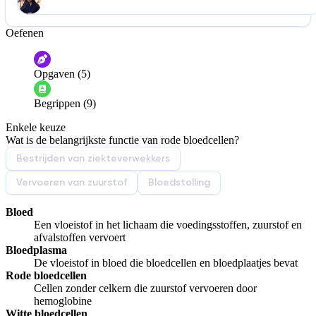
Oefenen
Help ons de video te verbeteren
De audio is slecht
De uitleg is onduidelijk
Opgaven (5)
Informatie is onjuist
Er mist informatie
Begrippen (9)
De docent is te langdradig
Enkele keuze
De uitleg gaat te langzaam
De uitleg gaat te snel
Wat is de belangrijkste functie van rode bloedcellen?
Afspelen werkte niet
Iets anders
Bestrijden van ziekteverwekkers
Vervoeren van zuurstof
Bloedstolling
Bloed
Een vloeistof in het lichaam die voedingsstoffen, zuurstof en
afvalstoffen vervoert
Bloedplasma
De vloeistof in bloed die bloedcellen en bloedplaatjes bevat
Rode bloedcellen
Cellen zonder celkern die zuurstof vervoeren door
hemoglobine
Witte bloedcellen