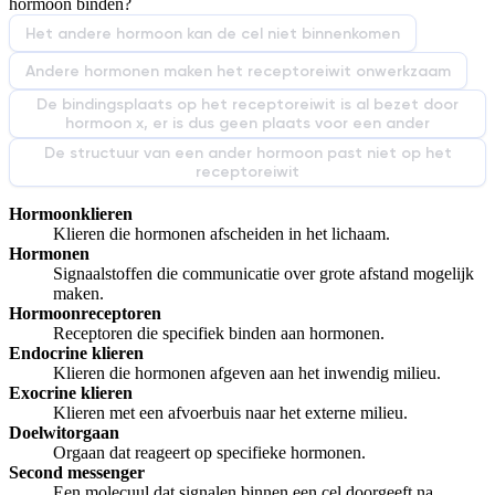
hormoon binden?
Het andere hormoon kan de cel niet binnenkomen
Andere hormonen maken het receptoreiwit onwerkzaam
De bindingsplaats op het receptoreiwit is al bezet door
hormoon x, er is dus geen plaats voor een ander
De structuur van een ander hormoon past niet op het
receptoreiwit
Hormoonklieren
Klieren die hormonen afscheiden in het lichaam.
Hormonen
Signaalstoffen die communicatie over grote afstand mogelijk
maken.
Hormoonreceptoren
Receptoren die specifiek binden aan hormonen.
Endocrine klieren
Klieren die hormonen afgeven aan het inwendig milieu.
Exocrine klieren
Klieren met een afvoerbuis naar het externe milieu.
Doelwitorgaan
Orgaan dat reageert op specifieke hormonen.
Second messenger
Een molecuul dat signalen binnen een cel doorgeeft na