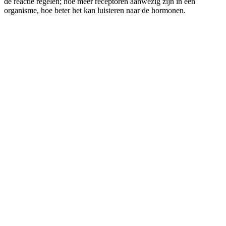
de reactie regelen; hoe meer receptoren aanwezig zijn in een
organisme, hoe beter het kan luisteren naar de hormonen.