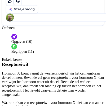
Stel je vraag
Oefenen
Help ons de video te verbeteren
De audio is slecht
De uitleg is onduidelijk
Opgaven (10)
Informatie is onjuist
Er mist informatie
Begrippen (11)
De docent is te langdradig
Enkele keuze
De uitleg gaat te langzaam
De uitleg gaat te snel
Receptoreiwit
Afspelen werkte niet
Iets anders
Hormoon X komt vanuit de weefselvloeistof via het celmembraan
de cel binnen. Bevat de cel geen receptoreiwit voor hormoon X, dan
verdwijnt het hormoon weer uit de cel. Bevat de cel wel een
receptoreiwit, dan treedt een binding op tussen het hormoon en het
receptoreiwit. Het gevolg daarvan is dat eiwitten worden
aangemaakt.
Waardoor kan een receptoreiwit voor hormoon X niet aan een ander