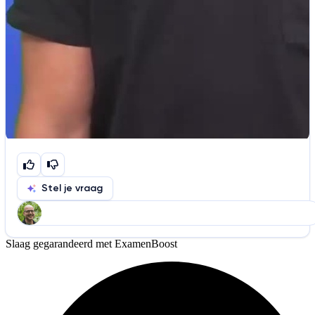
Stel je vraag
Slaag gegarandeerd met ExamenBoost
Help ons de video te verbeteren
De audio is slecht
De uitleg is onduidelijk
Informatie is onjuist
Er mist informatie
De docent is te langdradig