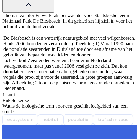
Thomas van der Es werkt als boswachter voor Staatsbosbeheer in
Nationaal Park De Biesbosch. In dit gebied zet hij zich in voor het
behoud van de biodiversiteit.
De Biesbosch is een waterrijk natuurgebied met veel wilgenbossen.
Sinds 2006 broeden er zeearenden (afbeelding 1).
Vanaf 1990 nam
de populatie zeearenden in Duitsland toe door een afname van het
gebruik van bepaalde insecticiden en door een
jachtverbod.
Zeearenden werden al eerder in Nederland
waargenomen, maar pas vanaf 2006 vestigden ze zich. Dat kon
doordat er steeds meer natte natuurgebieden ontstonden, waar
vogels die prooi zijn voor de zeearend, in grote groepen aanwezig
zijn.
Afbeelding 2 toont de plaatsen waar nu zeearenden broeden in
Nederland.
1 punt
Enkele keuze
Wat is de biologische term voor een geschikt leefgebied van een
soort?
ecosysteem
habitat
populatie
trofisch niveau