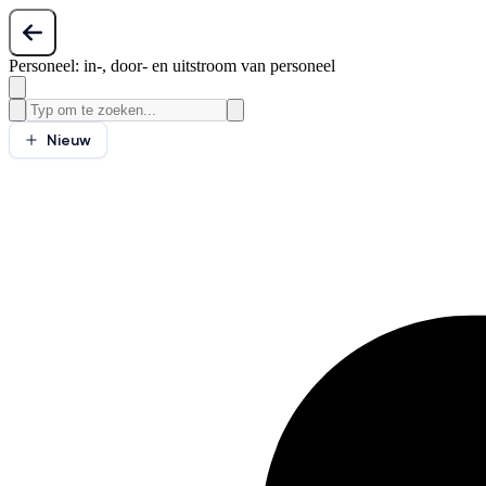
Personeel: in-, door- en uitstroom van personeel
Nieuw