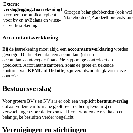
Externe
verslaglegging:
Jaarrekening
1
Groepen belanghebbenden (ook wel
keer per jaar publicatieplicht
‘stakeholders’)
Aandeelhouders
Klant
voor bv en nv
Balans en winst-
en verliesrekening
Accountantsverklaring
Bij de jaarrekening moet altijd een
accountantsverklaring
worden
gevoegd. Dit betekent dat een accountant (of een
accountantskantoor) de financiële rapportage controleert en
goedkeurt. Accountantskantoren, zoals de grote en bekende
kantoren van
KPMG
of
Deloitte
, zijn verantwoordelijk voor deze
controle.
Bestuursverslag
Voor grotere BV's en NV's is er ook een verplicht
bestuursverslag
,
dat aanvullende informatie geeft over de bedrijfsvoering en
verwachtingen voor de toekomst. Hierin worden de resultaten en
belangrijke besluiten verder toegelicht.
Verenigingen en stichtingen