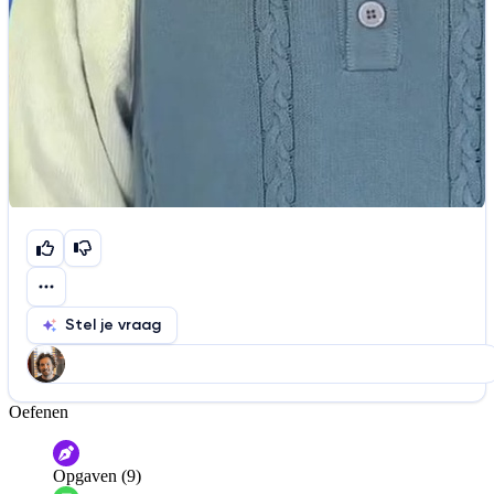
Stel je vraag
Oefenen
Help ons de video te verbeteren
De audio is slecht
De uitleg is onduidelijk
Opgaven (9)
Informatie is onjuist
Er mist informatie