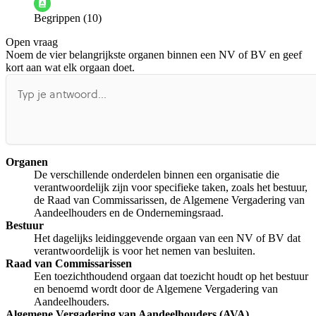
Begrippen (10)
De docent is te langdradig
Open vraag
De uitleg gaat te langzaam
De uitleg gaat te snel
Noem de vier belangrijkste organen binnen een NV of BV en geef
Afspelen werkte niet
Iets anders
kort aan wat elk orgaan doet.
Organen
De verschillende onderdelen binnen een organisatie die
verantwoordelijk zijn voor specifieke taken, zoals het bestuur,
de Raad van Commissarissen, de Algemene Vergadering van
Aandeelhouders en de Ondernemingsraad.
Bestuur
Het dagelijks leidinggevende orgaan van een NV of BV dat
verantwoordelijk is voor het nemen van besluiten.
Raad van Commissarissen
Een toezichthoudend orgaan dat toezicht houdt op het bestuur
en benoemd wordt door de Algemene Vergadering van
Aandeelhouders.
Algemene Vergadering van Aandeelhouders (AVA)