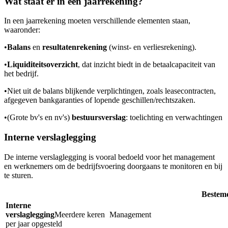
Wat staat er in een jaarrekening?
In een jaarrekening moeten verschillende elementen staan,
waaronder:
•
Balans
en
resultatenrekening
(winst- en verliesrekening).
•
Liquiditeitsoverzicht
, dat inzicht biedt in de betaalcapaciteit van
het bedrijf.
•
Niet uit de balans blijkende verplichtingen, zoals leasecontracten,
afgegeven bankgaranties of lopende geschillen/rechtszaken.
•
(Grote bv's en nv's)
bestuursverslag
: toelichting en verwachtingen
Interne verslaglegging
De interne verslaglegging is vooral bedoeld voor het management
en werknemers om de bedrijfsvoering doorgaans te monitoren en bij
te sturen.
Bestem
Interne
verslaglegging
Meerdere keren
Management
per jaar opgesteld