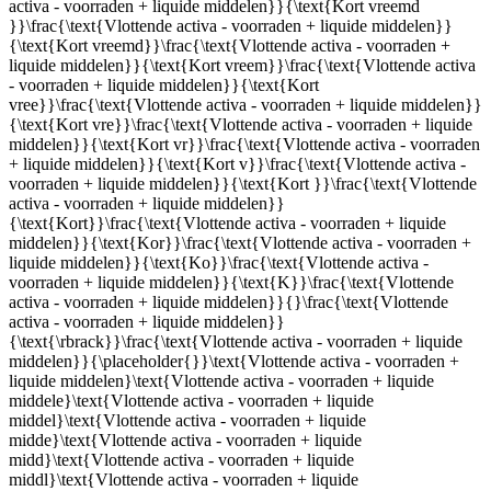
activa - voorraden + liquide middelen}}{\text{Kort vreemd
}}\frac{\text{Vlottende activa - voorraden + liquide middelen}}
{\text{Kort vreemd}}\frac{\text{Vlottende activa - voorraden +
liquide middelen}}{\text{Kort vreem}}\frac{\text{Vlottende activa
- voorraden + liquide middelen}}{\text{Kort
vree}}\frac{\text{Vlottende activa - voorraden + liquide middelen}}
{\text{Kort vre}}\frac{\text{Vlottende activa - voorraden + liquide
middelen}}{\text{Kort vr}}\frac{\text{Vlottende activa - voorraden
+ liquide middelen}}{\text{Kort v}}\frac{\text{Vlottende activa -
voorraden + liquide middelen}}{\text{Kort }}\frac{\text{Vlottende
activa - voorraden + liquide middelen}}
{\text{Kort}}\frac{\text{Vlottende activa - voorraden + liquide
middelen}}{\text{Kor}}\frac{\text{Vlottende activa - voorraden +
liquide middelen}}{\text{Ko}}\frac{\text{Vlottende activa -
voorraden + liquide middelen}}{\text{K}}\frac{\text{Vlottende
activa - voorraden + liquide middelen}}{}\frac{\text{Vlottende
activa - voorraden + liquide middelen}}
{\text{\rbrack}}\frac{\text{Vlottende activa - voorraden + liquide
middelen}}{\placeholder{}}\text{Vlottende activa - voorraden +
liquide middelen}\text{Vlottende activa - voorraden + liquide
middele}\text{Vlottende activa - voorraden + liquide
middel}\text{Vlottende activa - voorraden + liquide
midde}\text{Vlottende activa - voorraden + liquide
midd}\text{Vlottende activa - voorraden + liquide
middl}\text{Vlottende activa - voorraden + liquide