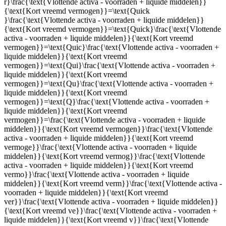
r}\frac{\text{Vlottende activa - voorraden + liquide middelen}}
{\text{Kort vreemd vermogen}}=\text{Quick
}\frac{\text{Vlottende activa - voorraden + liquide middelen}}
{\text{Kort vreemd vermogen}}=\text{Quick}\frac{\text{Vlottende
activa - voorraden + liquide middelen}}{\text{Kort vreemd
vermogen}}=\text{Quic}\frac{\text{Vlottende activa - voorraden +
liquide middelen}}{\text{Kort vreemd
vermogen}}=\text{Qui}\frac{\text{Vlottende activa - voorraden +
liquide middelen}}{\text{Kort vreemd
vermogen}}=\text{Qu}\frac{\text{Vlottende activa - voorraden +
liquide middelen}}{\text{Kort vreemd
vermogen}}=\text{Q}\frac{\text{Vlottende activa - voorraden +
liquide middelen}}{\text{Kort vreemd
vermogen}}=\frac{\text{Vlottende activa - voorraden + liquide
middelen}}{\text{Kort vreemd vermogen}}\frac{\text{Vlottende
activa - voorraden + liquide middelen}}{\text{Kort vreemd
vermoge}}\frac{\text{Vlottende activa - voorraden + liquide
middelen}}{\text{Kort vreemd vermog}}\frac{\text{Vlottende
activa - voorraden + liquide middelen}}{\text{Kort vreemd
vermo}}\frac{\text{Vlottende activa - voorraden + liquide
middelen}}{\text{Kort vreemd verm}}\frac{\text{Vlottende activa -
voorraden + liquide middelen}}{\text{Kort vreemd
ver}}\frac{\text{Vlottende activa - voorraden + liquide middelen}}
{\text{Kort vreemd ve}}\frac{\text{Vlottende activa - voorraden +
liquide middelen}}{\text{Kort vreemd v}}\frac{\text{Vlottende