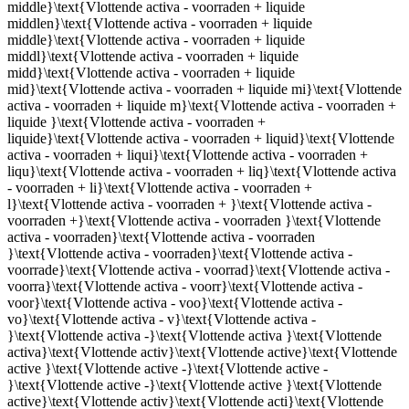
middle}\text{Vlottende activa - voorraden + liquide
middlen}\text{Vlottende activa - voorraden + liquide
middle}\text{Vlottende activa - voorraden + liquide
middl}\text{Vlottende activa - voorraden + liquide
midd}\text{Vlottende activa - voorraden + liquide
mid}\text{Vlottende activa - voorraden + liquide mi}\text{Vlottende
activa - voorraden + liquide m}\text{Vlottende activa - voorraden +
liquide }\text{Vlottende activa - voorraden +
liquide}\text{Vlottende activa - voorraden + liquid}\text{Vlottende
activa - voorraden + liqui}\text{Vlottende activa - voorraden +
liqu}\text{Vlottende activa - voorraden + liq}\text{Vlottende activa
- voorraden + li}\text{Vlottende activa - voorraden +
l}\text{Vlottende activa - voorraden + }\text{Vlottende activa -
voorraden +}\text{Vlottende activa - voorraden }\text{Vlottende
activa - voorraden}\text{Vlottende activa - voorraden
}\text{Vlottende activa - voorraden}\text{Vlottende activa -
voorrade}\text{Vlottende activa - voorrad}\text{Vlottende activa -
voorra}\text{Vlottende activa - voorr}\text{Vlottende activa -
voor}\text{Vlottende activa - voo}\text{Vlottende activa -
vo}\text{Vlottende activa - v}\text{Vlottende activa -
}\text{Vlottende activa -}\text{Vlottende activa }\text{Vlottende
activa}\text{Vlottende activ}\text{Vlottende active}\text{Vlottende
active }\text{Vlottende active -}\text{Vlottende active -
}\text{Vlottende active -}\text{Vlottende active }\text{Vlottende
active}\text{Vlottende activ}\text{Vlottende acti}\text{Vlottende