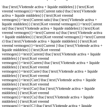
\frac{\text{Vlottende activa + liquide middelen}}{\text{Kort
vreemd vermogen}}=\text{Current ratio}\frac{\text{Vlottende
activa + liquide middelen}}{\text{Kort vreemd
vermogen}}=\text{Current ratio}\frac{\text{Vlottende activa +
liquide middelen}}{\text{Kort vreemd vermogen}}=\text{Current
rat}\frac{\text{Vlottende activa + liquide middelen}}{\text{Kort
vreemd vermogen}}=\text{Current ra}\frac{\text{Vlottende activa
+ liquide middelen}}{\text{Kort vreemd vermogen}}=\text{Current
r}\frac{\text{Vlottende activa + liquide middelen}}{\text{Kort
vreemd vermogen}}=\text{Current }\frac{\text{Vlottende activa +
liquide middelen}}{\text{Kort vreemd
vermogen}}=\text{Current}\frac{\text{Vlottende activa + liquide
middelen}}{\text{Kort vreemd
vermogen}}=\text{Curren}\frac{\text{Vlottende activa + liquide
middelen}}{\text{Kort vreemd
vermogen}}=\text{Curre}\frac{\text{Vlottende activa + liquide
middelen}}{\text{Kort vreemd
vermogen}}=\text{Curr}\frac{\text{Vlottende activa + liquide
middelen}}{\text{Kort vreemd
vermogen}}=\text{Cur}\frac{\text{Vlottende activa + liquide
middelen}}{\text{Kort vreemd
vermogen}}=\text{Cu}\frac{\text{Vlottende activa + liquide
middelen}}{\text{Kort vreemd
vermogen}}=\text{C}\frac{\text{Vlottende activa + liquide