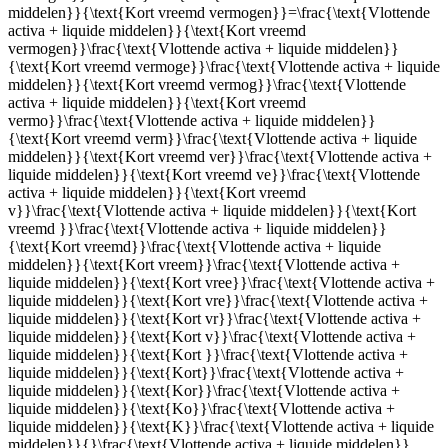
middelen}}{\text{Kort vreemd vermogen}}=\frac{\text{Vlottende
activa + liquide middelen}}{\text{Kort vreemd
vermogen}}\frac{\text{Vlottende activa + liquide middelen}}
{\text{Kort vreemd vermoge}}\frac{\text{Vlottende activa + liquide
middelen}}{\text{Kort vreemd vermog}}\frac{\text{Vlottende
activa + liquide middelen}}{\text{Kort vreemd
vermo}}\frac{\text{Vlottende activa + liquide middelen}}
{\text{Kort vreemd verm}}\frac{\text{Vlottende activa + liquide
middelen}}{\text{Kort vreemd ver}}\frac{\text{Vlottende activa +
liquide middelen}}{\text{Kort vreemd ve}}\frac{\text{Vlottende
activa + liquide middelen}}{\text{Kort vreemd
v}}\frac{\text{Vlottende activa + liquide middelen}}{\text{Kort
vreemd }}\frac{\text{Vlottende activa + liquide middelen}}
{\text{Kort vreemd}}\frac{\text{Vlottende activa + liquide
middelen}}{\text{Kort vreem}}\frac{\text{Vlottende activa +
liquide middelen}}{\text{Kort vree}}\frac{\text{Vlottende activa +
liquide middelen}}{\text{Kort vre}}\frac{\text{Vlottende activa +
liquide middelen}}{\text{Kort vr}}\frac{\text{Vlottende activa +
liquide middelen}}{\text{Kort v}}\frac{\text{Vlottende activa +
liquide middelen}}{\text{Kort }}\frac{\text{Vlottende activa +
liquide middelen}}{\text{Kort}}\frac{\text{Vlottende activa +
liquide middelen}}{\text{Kor}}\frac{\text{Vlottende activa +
liquide middelen}}{\text{Ko}}\frac{\text{Vlottende activa +
liquide middelen}}{\text{K}}\frac{\text{Vlottende activa + liquide
middelen}}{}\frac{\text{Vlottende activa + liquide middelen}}