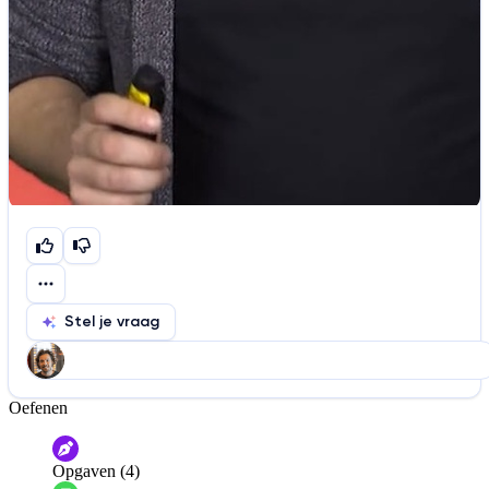
Stel je vraag
Oefenen
Help ons de video te verbeteren
De audio is slecht
De uitleg is onduidelijk
Opgaven (4)
Informatie is onjuist
Er mist informatie