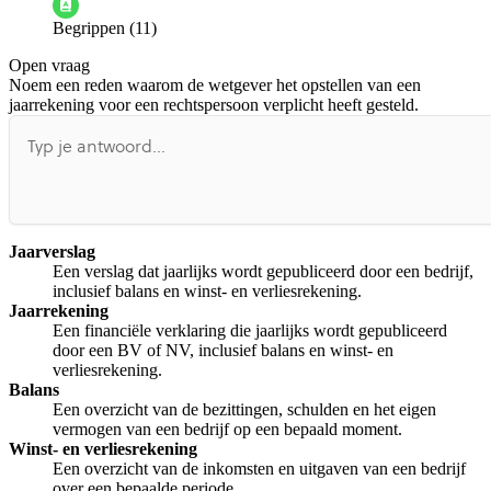
Begrippen (11)
De docent is te langdradig
Open vraag
De uitleg gaat te langzaam
De uitleg gaat te snel
Noem een reden waarom de wetgever het opstellen van een
Afspelen werkte niet
Iets anders
jaarrekening voor een rechtspersoon verplicht heeft gesteld.
Jaarverslag
Een verslag dat jaarlijks wordt gepubliceerd door een bedrijf,
inclusief balans en winst- en verliesrekening.
Jaarrekening
Een financiële verklaring die jaarlijks wordt gepubliceerd
door een BV of NV, inclusief balans en winst- en
verliesrekening.
Balans
Een overzicht van de bezittingen, schulden en het eigen
vermogen van een bedrijf op een bepaald moment.
Winst- en verliesrekening
Een overzicht van de inkomsten en uitgaven van een bedrijf
over een bepaalde periode.