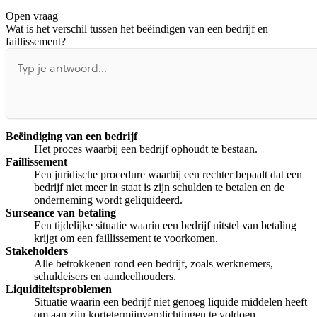
Open vraag
De uitleg gaat te langzaam
De uitleg gaat te snel
Wat is het verschil tussen het beëindigen van een bedrijf en
Afspelen werkte niet
Iets anders
faillissement?
Beëindiging van een bedrijf
Het proces waarbij een bedrijf ophoudt te bestaan.
Faillissement
Een juridische procedure waarbij een rechter bepaalt dat een
bedrijf niet meer in staat is zijn schulden te betalen en de
onderneming wordt geliquideerd.
Surseance van betaling
Een tijdelijke situatie waarin een bedrijf uitstel van betaling
krijgt om een faillissement te voorkomen.
Stakeholders
Alle betrokkenen rond een bedrijf, zoals werknemers,
schuldeisers en aandeelhouders.
Liquiditeitsproblemen
Situatie waarin een bedrijf niet genoeg liquide middelen heeft
om aan zijn kortetermijnverplichtingen te voldoen.