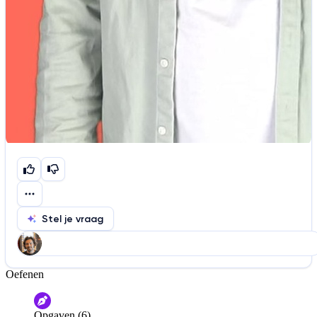
Stel je vraag
Oefenen
Help ons de video te verbeteren
De audio is slecht
De uitleg is onduidelijk
Opgaven (6)