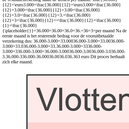
{12}=\euro3.000=\frac{36.000}{12}=\euro3.000=\frac{36.000}
{12}=3.000=\frac{36.000}{12}=3.00=\frac{36.000}
{12}=3.0=\frac{36.000}{12}=3.=\frac{36.000}
{12}=3=\frac{36.000}{12}==\frac{36.000}{12}=\frac{36.000}
{1}=\frac{36.000}
{\placeholder{}}=36.000=36.00=36.0=36.=36=3=
per maand Na de
eerste maand is het resterende bedrag voor de vooruitbetaalde
verzekering dus:
36.000-3.000=33.00036.000-3.000=33.0036.000-
3.000=33.036.000-3.000=33.36.000-3.000=3336.000-
3.000=336.000-3.000=36.000-3.00036.000-3.0036.000-3.036.000-
3.36.000-336.000-36.00036.0036.036.363
euro Dit proces herhaalt
zich elke maand.