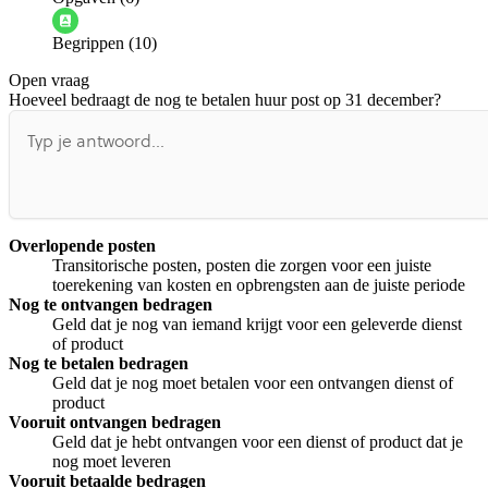
Informatie is onjuist
Er mist informatie
Begrippen (10)
De docent is te langdradig
Open vraag
De uitleg gaat te langzaam
De uitleg gaat te snel
Hoeveel bedraagt de nog te betalen huur post op 31 december?
Afspelen werkte niet
Iets anders
Overlopende posten
Transitorische posten, posten die zorgen voor een juiste
toerekening van kosten en opbrengsten aan de juiste periode
Nog te ontvangen bedragen
Geld dat je nog van iemand krijgt voor een geleverde dienst
of product
Nog te betalen bedragen
Geld dat je nog moet betalen voor een ontvangen dienst of
product
Vooruit ontvangen bedragen
Geld dat je hebt ontvangen voor een dienst of product dat je
nog moet leveren
Vooruit betaalde bedragen