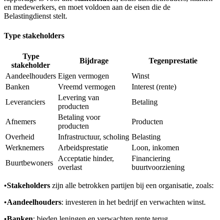
en medewerkers, en moet voldoen aan de eisen die de
Belastingdienst stelt.
Type stakeholders
Type
Bijdrage
Tegenprestatie
stakeholder
Aandeelhouders
Eigen vermogen
Winst
Banken
Vreemd vermogen
Interest (rente)
Levering van
Leveranciers
Betaling
producten
Betaling voor
Afnemers
Producten
producten
Overheid
Infrastructuur, scholing
Belasting
Werknemers
Arbeidsprestatie
Loon, inkomen
Acceptatie hinder,
Financiering
Buurtbewoners
overlast
buurtvoorziening
•
Stakeholders
zijn alle betrokken partijen bij een organisatie, zoals:
•
Aandeelhouders
: investeren in het bedrijf en verwachten winst.
•
Banken
: bieden leningen en verwachten rente terug.