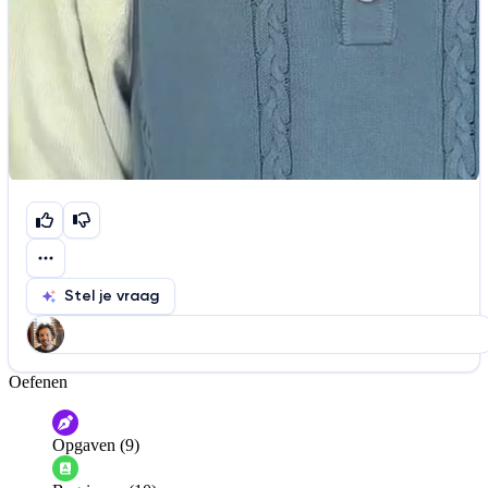
Stel je vraag
Oefenen
Help ons de video te verbeteren
De audio is slecht
De uitleg is onduidelijk
Opgaven (9)
Informatie is onjuist
Er mist informatie