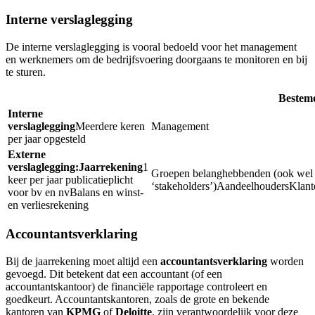
Interne verslaglegging
De interne verslaglegging is vooral bedoeld voor het management
en werknemers om de bedrijfsvoering doorgaans te monitoren en bij
te sturen.
Bestem
Interne
verslaglegging
Meerdere keren
Management
per jaar opgesteld
Externe
verslaglegging:
Jaarrekening
1
Groepen belanghebbenden (ook wel
keer per jaar publicatieplicht
‘stakeholders’)
Aandeelhouders
Klant
voor bv en nv
Balans en winst-
en verliesrekening
Accountantsverklaring
Bij de jaarrekening moet altijd een
accountantsverklaring
worden
gevoegd. Dit betekent dat een accountant (of een
accountantskantoor) de financiële rapportage controleert en
goedkeurt. Accountantskantoren, zoals de grote en bekende
kantoren van
KPMG
of
Deloitte
, zijn verantwoordelijk voor deze