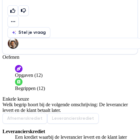
Stel je vraag
Oefenen
Help ons de video te verbeteren
De audio is slecht
De uitleg is onduidelijk
Opgaven (12)
Informatie is onjuist
Er mist informatie
Begrippen (12)
De docent is te langdradig
Enkele keuze
De uitleg gaat te langzaam
De uitleg gaat te snel
Welk begrip hoort bij de volgende omschrijving: De leverancier
Afspelen werkte niet
Iets anders
levert en de klant betaalt later.
Afnemerskrediet
Leverancierskrediet
Leverancierskrediet
Een krediet waarbij de leverancier levert en de klant later