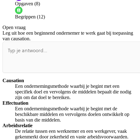
Opgaven (8)
Informatie is onjuist
Er mist informatie
Begrippen (12)
De docent is te langdradig
Open vraag
De uitleg gaat te langzaam
De uitleg gaat te snel
Leg uit hoe een beginnend ondernemer te werk gaat bij toepassing
Afspelen werkte niet
Iets anders
van causation.
Causation
Een ondernemingsmethode waarbij je begint met een
specifiek doel en vervolgens de middelen bepaalt die nodig
zijn om dat doel te bereiken.
Effectuation
Een ondernemingsmethode waarbij je begint met de
beschikbare middelen en vervolgens doelen ontwikkelt op
basis van die middelen.
Arbeidsrelatie
De relatie tussen een werknemer en een werkgever, vaak
gekenmerkt door zekerheid en vaste arbeidsvoorwaarden.