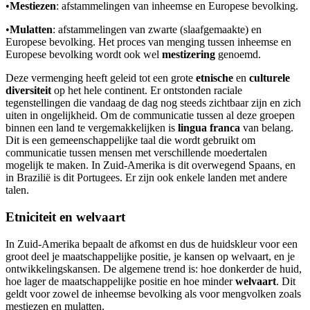
•
Mestiezen
: afstammelingen van inheemse en Europese bevolking.
•
Mulatten
: afstammelingen van zwarte (slaafgemaakte) en
Europese bevolking. Het proces van menging tussen inheemse en
Europese bevolking wordt ook wel
mestizering
genoemd.
Deze vermenging heeft geleid tot een grote
etnische
en
culturele
diversiteit
op het hele continent. Er ontstonden raciale
tegenstellingen die vandaag de dag nog steeds zichtbaar zijn en zich
uiten in ongelijkheid. Om de communicatie tussen al deze groepen
binnen een land te vergemakkelijken is
lingua franca
van belang.
Dit is een gemeenschappelijke taal die wordt gebruikt om
communicatie tussen mensen met verschillende moedertalen
mogelijk te maken. In Zuid-Amerika is dit overwegend Spaans, en
in Brazilië is dit Portugees. Er zijn ook enkele landen met andere
talen.
Etniciteit en welvaart
In Zuid-Amerika bepaalt de afkomst en dus de huidskleur voor een
groot deel je maatschappelijke positie, je kansen op welvaart, en je
ontwikkelingskansen. De algemene trend is: hoe donkerder de huid,
hoe lager de maatschappelijke positie en hoe minder
welvaart
. Dit
geldt voor zowel de inheemse bevolking als voor mengvolken zoals
mestiezen en mulatten.