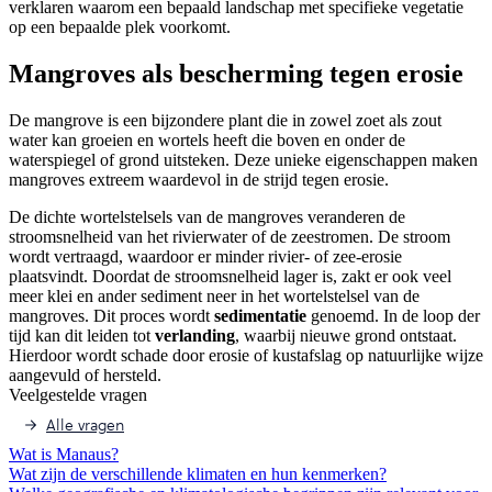
verklaren waarom een bepaald landschap met specifieke vegetatie
op een bepaalde plek voorkomt.
Mangroves als bescherming tegen erosie
De mangrove is een bijzondere plant die in zowel zoet als zout
water kan groeien en wortels heeft die boven en onder de
waterspiegel of grond uitsteken. Deze unieke eigenschappen maken
mangroves extreem waardevol in de strijd tegen erosie.
De dichte wortelstelsels van de mangroves veranderen de
stroomsnelheid van het rivierwater of de zeestromen. De stroom
wordt vertraagd, waardoor er minder rivier- of zee-erosie
plaatsvindt. Doordat de stroomsnelheid lager is, zakt er ook veel
meer klei en ander sediment neer in het wortelstelsel van de
mangroves. Dit proces wordt
sedimentatie
genoemd. In de loop der
tijd kan dit leiden tot
verlanding
, waarbij nieuwe grond ontstaat.
Hierdoor wordt schade door erosie of kustafslag op natuurlijke wijze
aangevuld of hersteld.
Veelgestelde vragen
Alle vragen
Wat is Manaus?
Wat zijn de verschillende klimaten en hun kenmerken?