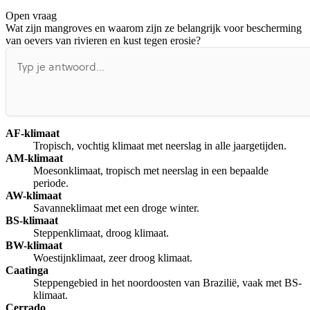
Open vraag
De uitleg gaat te langzaam
De uitleg gaat te snel
Wat zijn mangroves en waarom zijn ze belangrijk voor bescherming
Afspelen werkte niet
Iets anders
van oevers van rivieren en kust tegen erosie?
AF-klimaat
Tropisch, vochtig klimaat met neerslag in alle jaargetijden.
AM-klimaat
Moesonklimaat, tropisch met neerslag in een bepaalde
periode.
AW-klimaat
Savanneklimaat met een droge winter.
BS-klimaat
Steppenklimaat, droog klimaat.
BW-klimaat
Woestijnklimaat, zeer droog klimaat.
Caatinga
Steppengebied in het noordoosten van Brazilië, vaak met BS-
klimaat.
Cerrado