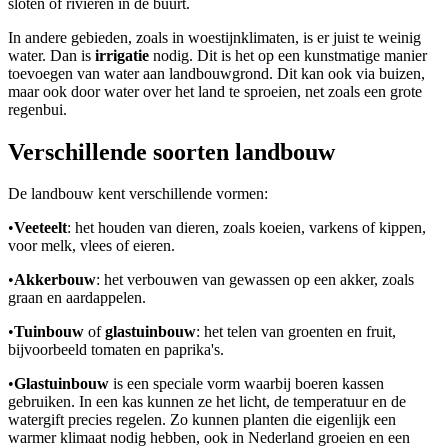
sloten of rivieren in de buurt.
In andere gebieden, zoals in woestijnklimaten, is er juist te weinig
water. Dan is
irrigatie
nodig. Dit is het op een kunstmatige manier
toevoegen van water aan landbouwgrond. Dit kan ook via buizen,
maar ook door water over het land te sproeien, net zoals een grote
regenbui.
Verschillende soorten landbouw
De landbouw kent verschillende vormen:
•
Veeteelt
: het houden van dieren, zoals koeien, varkens of kippen,
voor melk, vlees of eieren.
•
Akkerbouw
: het verbouwen van gewassen op een akker, zoals
graan en aardappelen.
•
Tuinbouw
of
glastuinbouw
: het telen van groenten en fruit,
bijvoorbeeld tomaten en paprika's.
•
Glastuinbouw
is een speciale vorm waarbij boeren kassen
gebruiken. In een kas kunnen ze het licht, de temperatuur en de
watergift precies regelen. Zo kunnen planten die eigenlijk een
warmer klimaat nodig hebben, ook in Nederland groeien en een