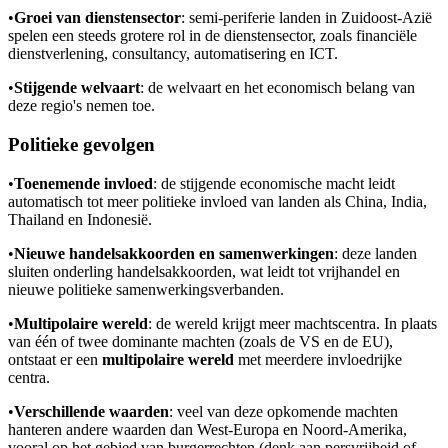
•
Groei van dienstensector
: semi-periferie landen in Zuidoost-Azië
spelen een steeds grotere rol in de dienstensector, zoals financiële
dienstverlening, consultancy, automatisering en ICT.
•
Stijgende welvaart
: de welvaart en het economisch belang van
deze regio's nemen toe.
Politieke gevolgen
•
Toenemende invloed
: de stijgende economische macht leidt
automatisch tot meer politieke invloed van landen als China, India,
Thailand en Indonesië.
•
Nieuwe handelsakkoorden en samenwerkingen
: deze landen
sluiten onderling handelsakkoorden, wat leidt tot vrijhandel en
nieuwe politieke samenwerkingsverbanden.
•
Multipolaire wereld
: de wereld krijgt meer machtscentra. In plaats
van één of twee dominante machten (zoals de VS en de EU),
ontstaat er een
multipolaire wereld
met meerdere invloedrijke
centra.
•
Verschillende waarden
: veel van deze opkomende machten
hanteren andere waarden dan West-Europa en Noord-Amerika,
vooral op het gebied van burgerrechten (denk aan persvrijheid of