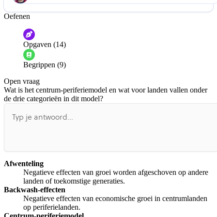
Oefenen
Help ons de video te verbeteren
De audio is slecht
De uitleg is onduidelijk
Opgaven (14)
Informatie is onjuist
Er mist informatie
Begrippen (9)
De docent is te langdradig
Open vraag
De uitleg gaat te langzaam
De uitleg gaat te snel
Wat is het centrum-periferiemodel en wat voor landen vallen onder
Afspelen werkte niet
Iets anders
de drie categorieën in dit model?
Afwenteling
Negatieve effecten van groei worden afgeschoven op andere
landen of toekomstige generaties.
Backwash-effecten
Negatieve effecten van economische groei in centrumlanden
op periferielanden.
Centrum-periferiemodel