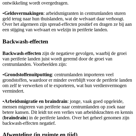
ontwikkeling wordt overgedragen.
•
Geldovermakingen
: arbeidsmigranten in centrumlanden sturen
geld terug naar hun thuislanden, wat de welvaart daar verhoogt.
Over het algemeen zijn spread-effecten positief en dragen ze bij aan
een stijging van welvaart en welzijn in periferie landen.
Backwash-effecten
Backwash-effecten
zijn de negatieve gevolgen, waarbij de groei
van periferie landen juist wordt geremd door de groei van
centrumlanden. Voorbeelden zijn:
•
Grondstoffenuitputting
: centrumlanden importeren veel
grondstoffen, waardoor er minder overblijft voor de periferie landen
om zelf te verwerken of te exporteren, wat hun verdienvermogen
vermindert.
•
Arbeidsmigratie en braindrain
: jonge, vaak goed opgeleide,
mensen migreren van periferie naar centrumlanden op zoek naar
betere kansen. Dit leidt tot een verlies van arbeidskrachten en kennis
(
braindrain
) in de periferie landen. Over het geheel genomen zijn
backwash-effecten negatief.
Afwenteling (in ruimte en tijd)