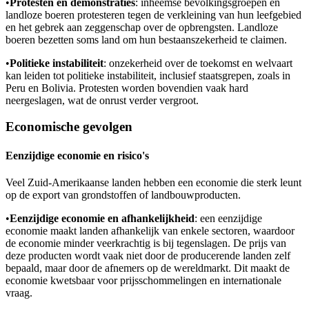
•
Protesten en demonstraties
: inheemse bevolkingsgroepen en
landloze boeren protesteren tegen de verkleining van hun leefgebied
en het gebrek aan zeggenschap over de opbrengsten. Landloze
boeren bezetten soms land om hun bestaanszekerheid te claimen.
•
Politieke instabiliteit
: onzekerheid over de toekomst en welvaart
kan leiden tot politieke instabiliteit, inclusief staatsgrepen, zoals in
Peru en Bolivia. Protesten worden bovendien vaak hard
neergeslagen, wat de onrust verder vergroot.
Economische gevolgen
Eenzijdige economie en risico's
Veel Zuid-Amerikaanse landen hebben een economie die sterk leunt
op de export van grondstoffen of landbouwproducten.
•
Eenzijdige economie en afhankelijkheid
: een eenzijdige
economie maakt landen afhankelijk van enkele sectoren, waardoor
de economie minder veerkrachtig is bij tegenslagen. De prijs van
deze producten wordt vaak niet door de producerende landen zelf
bepaald, maar door de afnemers op de wereldmarkt. Dit maakt de
economie kwetsbaar voor prijsschommelingen en internationale
vraag.