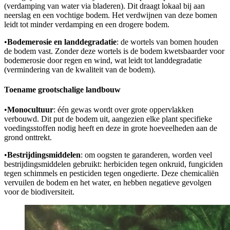
(verdamping van water via bladeren). Dit draagt lokaal bij aan
neerslag en een vochtige bodem. Het verdwijnen van deze bomen
leidt tot minder verdamping en een drogere bodem.
•
Bodemerosie en landdegradatie
: de wortels van bomen houden
de bodem vast. Zonder deze wortels is de bodem kwetsbaarder voor
bodemerosie door regen en wind, wat leidt tot landdegradatie
(vermindering van de kwaliteit van de bodem).
Toename grootschalige landbouw
•
Monocultuur
: één gewas wordt over grote oppervlakken
verbouwd. Dit put de bodem uit, aangezien elke plant specifieke
voedingsstoffen nodig heeft en deze in grote hoeveelheden aan de
grond onttrekt.
•
Bestrijdingsmiddelen
: om oogsten te garanderen, worden veel
bestrijdingsmiddelen gebruikt: herbiciden tegen onkruid, fungiciden
tegen schimmels en pesticiden tegen ongedierte. Deze chemicaliën
vervuilen de bodem en het water, en hebben negatieve gevolgen
voor de biodiversiteit.