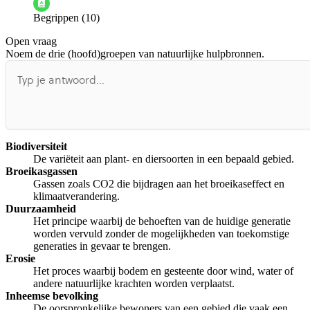
Begrippen (10)
De docent is te langdradig
Open vraag
De uitleg gaat te langzaam
De uitleg gaat te snel
Noem de drie (hoofd)groepen van natuurlijke hulpbronnen.
Afspelen werkte niet
Iets anders
Biodiversiteit
De variëteit aan plant- en diersoorten in een bepaald gebied.
Broeikasgassen
Gassen zoals CO2 die bijdragen aan het broeikaseffect en
klimaatverandering.
Duurzaamheid
Het principe waarbij de behoeften van de huidige generatie
worden vervuld zonder de mogelijkheden van toekomstige
generaties in gevaar te brengen.
Erosie
Het proces waarbij bodem en gesteente door wind, water of
andere natuurlijke krachten worden verplaatst.
Inheemse bevolking
De oorspronkelijke bewoners van een gebied die vaak een