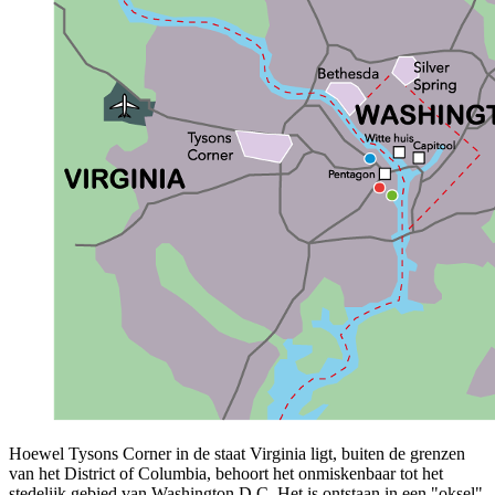
Hoewel Tysons Corner in de staat Virginia ligt, buiten de grenzen
van het District of Columbia, behoort het onmiskenbaar tot het
stedelijk gebied van Washington D.C. Het is ontstaan in een "oksel"