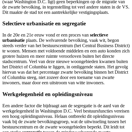
(waar Washington D.C. ligt) geen beperkingen op de migratie van
de zwarte bevolking, in tegenstelling tot veel andere staten in de VS.
Dit maakte de stad tot een aantrekkelijke vestigingsplaats.
Selectieve urbanisatie en segregatie
In de 20e en 21e eeuw vond er een proces van
selectieve
urbanisatie
plaats. De welvarende bevolking, vaak wit, begon
steeds verder van het bestuurscentrum (het Central Business District)
te wonen. Mensen met voldoende middelen en een auto konden zich
grotere huizen en meer ruimte veroorloven buiten het directe
stadscentrum. Veel van deze nieuwe woongebieden kwamen buiten
het District of Columbia te liggen, in omliggende staten. Het gevolg
hiervan was dat het percentage zwarte bevolking binnen het District
of Columbia steeg, niet zozeer door een toename van zwarte
inwoners, maar door een uitstroom van witte inwoners.
Werkgelegenheid en opleidingsniveau
Een andere factor die bijdraagt aan de segregatie is de aard van de
werkgelegenheid in Washington D.C. Veel bestuursfuncties vereisen
een hoog opleidingsniveau. Helaas ontbreekt dit opleidingsniveau
vaak bij de zwarte bevolkingsgroep, wat de uitwisseling tussen het
bestuurscentrum en de zwarte woongebieden beperkt. Dit leidt tot