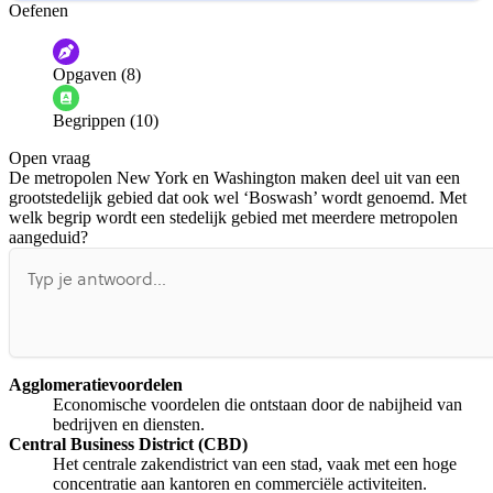
Oefenen
Help ons de video te verbeteren
De audio is slecht
De uitleg is onduidelijk
Opgaven (8)
Informatie is onjuist
Er mist informatie
Begrippen (10)
De docent is te langdradig
Open vraag
De uitleg gaat te langzaam
De uitleg gaat te snel
De metropolen New York en Washington maken deel uit van een
Afspelen werkte niet
Iets anders
grootstedelijk gebied dat ook wel ‘Boswash’ wordt genoemd. Met
welk begrip wordt een stedelijk gebied met meerdere metropolen
aangeduid?
Agglomeratievoordelen
Economische voordelen die ontstaan door de nabijheid van
bedrijven en diensten.
Central Business District (CBD)
Het centrale zakendistrict van een stad, vaak met een hoge
concentratie aan kantoren en commerciële activiteiten.