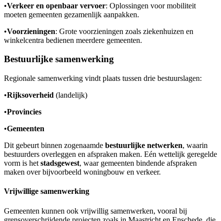
•
Verkeer en openbaar vervoer
: Oplossingen voor mobiliteit
moeten gemeenten gezamenlijk aanpakken.
•
Voorzieningen
: Grote voorzieningen zoals ziekenhuizen en
winkelcentra bedienen meerdere gemeenten.
Bestuurlijke samenwerking
Regionale samenwerking vindt plaats tussen drie bestuurslagen:
•
Rijksoverheid
(landelijk)
•
Provincies
•
Gemeenten
Dit gebeurt binnen zogenaamde
bestuurlijke netwerken
, waarin
bestuurders overleggen en afspraken maken. Eén wettelijk geregelde
vorm is het
stadsgewest
, waar gemeenten bindende afspraken
maken over bijvoorbeeld woningbouw en verkeer.
Vrijwillige samenwerking
Gemeenten kunnen ook vrijwillig samenwerken, vooral bij
grensoverschrijdende projecten zoals in Maastricht en Enschede, die