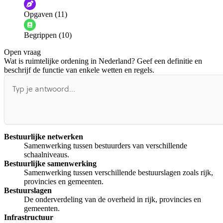
De audio is slecht
De uitleg is onduidelijk
Opgaven (11)
Informatie is onjuist
Er mist informatie
Begrippen (10)
De docent is te langdradig
Open vraag
De uitleg gaat te langzaam
De uitleg gaat te snel
Wat is ruimtelijke ordening in Nederland? Geef een definitie en
Afspelen werkte niet
Iets anders
beschrijf de functie van enkele wetten en regels.
Bestuurlijke netwerken
Samenwerking tussen bestuurders van verschillende
schaalniveaus.
Bestuurlijke samenwerking
Samenwerking tussen verschillende bestuurslagen zoals rijk,
provincies en gemeenten.
Bestuurslagen
De onderverdeling van de overheid in rijk, provincies en
gemeenten.
Infrastructuur