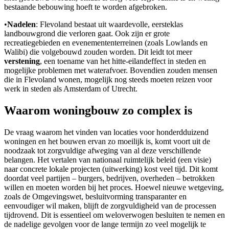
bestaande bebouwing hoeft te worden afgebroken.
•
Nadelen
: Flevoland bestaat uit waardevolle, eersteklas
landbouwgrond die verloren gaat. Ook zijn er grote
recreatiegebieden en evenemententerreinen (zoals Lowlands en
Walibi) die volgebouwd zouden worden. Dit leidt tot meer
verstening
, een toename van het hitte-eilandeffect in steden en
mogelijke problemen met waterafvoer. Bovendien zouden mensen
die in Flevoland wonen, mogelijk nog steeds moeten reizen voor
werk in steden als Amsterdam of Utrecht.
Waarom woningbouw zo complex is
De vraag waarom het vinden van locaties voor honderdduizend
woningen en het bouwen ervan zo moeilijk is, komt voort uit de
noodzaak tot zorgvuldige afweging van al deze verschillende
belangen. Het vertalen van nationaal ruimtelijk beleid (een visie)
naar concrete lokale projecten (uitwerking) kost veel tijd. Dit komt
doordat veel partijen – burgers, bedrijven, overheden – betrokken
willen en moeten worden bij het proces. Hoewel nieuwe wetgeving,
zoals de Omgevingswet, besluitvorming transparanter en
eenvoudiger wil maken, blijft de zorgvuldigheid van de processen
tijdrovend. Dit is essentieel om weloverwogen besluiten te nemen en
de nadelige gevolgen voor de lange termijn zo veel mogelijk te