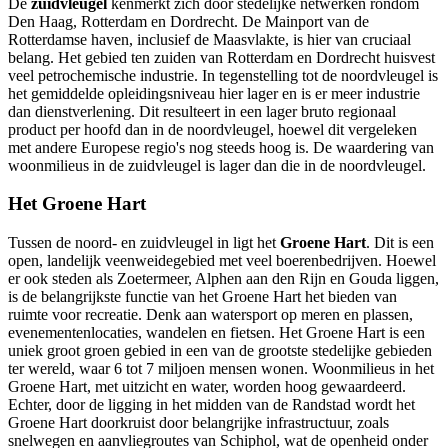
De
zuidvleugel
kenmerkt zich door stedelijke netwerken rondom
Den Haag, Rotterdam en Dordrecht. De Mainport van de
Rotterdamse haven, inclusief de Maasvlakte, is hier van cruciaal
belang. Het gebied ten zuiden van Rotterdam en Dordrecht huisvest
veel petrochemische industrie. In tegenstelling tot de noordvleugel is
het gemiddelde opleidingsniveau hier lager en is er meer industrie
dan dienstverlening. Dit resulteert in een lager bruto regionaal
product per hoofd dan in de noordvleugel, hoewel dit vergeleken
met andere Europese regio's nog steeds hoog is. De waardering van
woonmilieus in de zuidvleugel is lager dan die in de noordvleugel.
Het Groene Hart
Tussen de noord- en zuidvleugel in ligt het
Groene Hart
. Dit is een
open, landelijk veenweidegebied met veel boerenbedrijven. Hoewel
er ook steden als Zoetermeer, Alphen aan den Rijn en Gouda liggen,
is de belangrijkste functie van het Groene Hart het bieden van
ruimte voor recreatie. Denk aan watersport op meren en plassen,
evenementenlocaties, wandelen en fietsen. Het Groene Hart is een
uniek groot groen gebied in een van de grootste stedelijke gebieden
ter wereld, waar 6 tot 7 miljoen mensen wonen. Woonmilieus in het
Groene Hart, met uitzicht en water, worden hoog gewaardeerd.
Echter, door de ligging in het midden van de Randstad wordt het
Groene Hart doorkruist door belangrijke infrastructuur, zoals
snelwegen en aanvliegroutes van Schiphol, wat de openheid onder