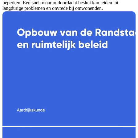
beperken. Een snel, maar ondoordacht besluit kan leiden tot
langdurige problemen en onvrede bij omwonenden.