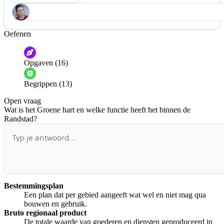
Oefenen
Help ons de video te verbeteren
De audio is slecht
De uitleg is onduidelijk
Opgaven (16)
Informatie is onjuist
Er mist informatie
Begrippen (13)
De docent is te langdradig
Open vraag
De uitleg gaat te langzaam
De uitleg gaat te snel
Wat is het Groene hart en welke functie heeft het binnen de
Afspelen werkte niet
Iets anders
Randstad?
Bestemmingsplan
Een plan dat per gebied aangeeft wat wel en niet mag qua
bouwen en gebruik.
Bruto regionaal product
De totale waarde van goederen en diensten geproduceerd in