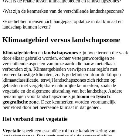
•
Wat is de relatie tussen klimaatgebieden en landschapszones?
•
Wat zijn de kenmerken van de verschillende landschapszones?
•
Hoe hebben mensen zich aangepast opdat ze in dat klimaat en
landschap kunnen leven?
Klimaatgebied versus landschapszone
Klimaatgebieden
en
landschapszones
zijn twee termen die vaak
door elkaar gebruikt worden, echter vertegenwoordigen ze
verschillende aspecten van onze aarde die nauw met elkaar
verbonden zijn. Klimaatgebieden verwijzen naar regio's met
overeenkomstige klimaten, zoals gedefinieerd door de köppen
klimaatclassificatie, terwijl landschapszones zich richten op
gebieden met vergelijkbare natuurlijke kenmerken, zoals de
vegetatie en de algemene uitstraling van het landschap. Andere
benamingen voor landschapszone zijn
bioom
en
fysisch-
geografische zone
. Deze kenmerken worden voornamelijk
beïnvloed door het heersende klimaat in dat gebied.
Het verband met vegetatie
Vegetatie
speelt een essentiële rol in de karakterisering van