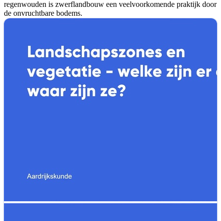
regenwouden is zwerflandbouw een veelvoorkomende praktijk door
de onvruchtbare bodems.