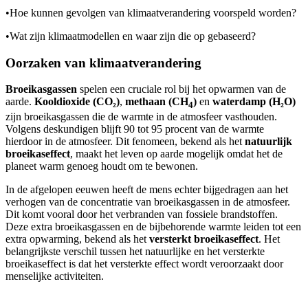
•
Hoe kunnen gevolgen van klimaatverandering voorspeld worden?
•
Wat zijn klimaatmodellen en waar zijn die op gebaseerd?
Oorzaken van klimaatverandering
Broeikasgassen
spelen een cruciale rol bij het opwarmen van de
aarde.
Kooldioxide (CO₂)
,
methaan (CH
)
en
waterdamp (H₂O)
4
zijn broeikasgassen die de warmte in de atmosfeer vasthouden.
Volgens deskundigen blijft 90 tot 95 procent van de warmte
hierdoor in de atmosfeer. Dit fenomeen, bekend als het
natuurlijk
broeikaseffect
, maakt het leven op aarde mogelijk omdat het de
planeet warm genoeg houdt om te bewonen.
In de afgelopen eeuwen heeft de mens echter bijgedragen aan het
verhogen van de concentratie van broeikasgassen in de atmosfeer.
Dit komt vooral door het verbranden van fossiele brandstoffen.
Deze extra broeikasgassen en de bijbehorende warmte leiden tot een
extra opwarming, bekend als het
versterkt broeikaseffect
. Het
belangrijkste verschil tussen het natuurlijke en het versterkte
broeikaseffect is dat het versterkte effect wordt veroorzaakt door
menselijke activiteiten.