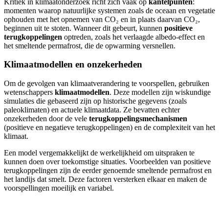
Kritiek in klimaatonderzoek richt zich vaak op
kantelpunten
:
momenten waarop natuurlijke systemen zoals de oceaan en vegetatie
ophouden met het opnemen van CO₂ en in plaats daarvan CO₂,
beginnen uit te stoten. Wanneer dit gebeurt, kunnen
positieve
terugkoppelingen
optreden, zoals het verlaagde albedo-effect en
het smeltende permafrost, die de opwarming versnellen.
Klimaatmodellen en onzekerheden
Om de gevolgen van klimaatverandering te voorspellen, gebruiken
wetenschappers
klimaatmodellen
. Deze modellen zijn wiskundige
simulaties die gebaseerd zijn op historische gegevens (zoals
paleoklimaten) en actuele klimaatdata. Ze bevatten echter
onzekerheden door de vele
terugkoppelingsmechanismen
(positieve en negatieve terugkoppelingen) en de complexiteit van het
klimaat.
Een model vergemakkelijkt de werkelijkheid om uitspraken te
kunnen doen over toekomstige situaties. Voorbeelden van positieve
terugkoppelingen zijn de eerder genoemde smeltende permafrost en
het landijs dat smelt. Deze factoren versterken elkaar en maken de
voorspellingen moeilijk en variabel.