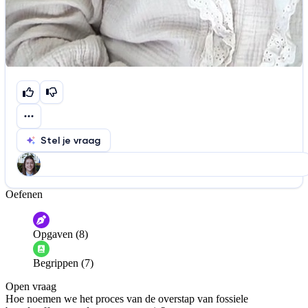
Stel je vraag
Oefenen
Help ons de video te verbeteren
De audio is slecht
De uitleg is onduidelijk
Opgaven (8)
Informatie is onjuist
Er mist informatie
Begrippen (7)
De docent is te langdradig
Open vraag
De uitleg gaat te langzaam
De uitleg gaat te snel
Hoe noemen we het proces van de overstap van fossiele