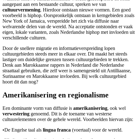
aangepast aan een bestaande cultuur, spreken we van
cultuurvermening
. Hierdoor ontstaan nieuwe vormen. Een goed
voorbeeld is hiphop. Oorspronkelijk ontstaan in kerngebieden zoals
New York of Jamaica, verspreidde het zich via diffusie naar
welvarende delen van de wereld. Na acceptatie ontstonden er vaak
eigen, lokale varianten, zoals Nederlandse hiphop met invloeden uit
verschillende culturen.
Door de snellere migratie en informatieverspreiding lopen
cultuurgebieden steeds meer in elkaar over. Dit maakt het steeds
lastiger om duidelijke grenzen tussen cultuurgebieden te trekken.
Denk aan Marokkaanse rappers in Nederland die Nederlandse
straattaal gebruiken, die zelf weer is samengesteld uit Antilliaanse,
Surinaamse en Marokkaanse invloeden. Bij welk cultuurgebied
hoort dit dan nog?
Amerikanisering en regionalisme
Een dominante vorm van diffusie is
amerikanisering
, ook wel
verwestering
genoemd. Dit is de toename van westerse
cultuurelementen over de gehele wereld. Voorbeelden hiervan zijn:
•
De Engelse taal als
lingua franca
(voertaal) voor de wereld.