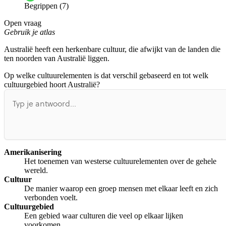
Begrippen (7)
De docent is te langdradig
Open vraag
De uitleg gaat te langzaam
De uitleg gaat te snel
Gebruik je atlas
Afspelen werkte niet
Iets anders
Australië heeft een herkenbare cultuur, die afwijkt van de landen die
ten noorden van Australië liggen.
Op welke cultuurelementen is dat verschil gebaseerd en tot welk
cultuurgebied hoort Australië?
Amerikanisering
Het toenemen van westerse cultuurelementen over de gehele
wereld.
Cultuur
De manier waarop een groep mensen met elkaar leeft en zich
verbonden voelt.
Cultuurgebied
Een gebied waar culturen die veel op elkaar lijken
voorkomen.