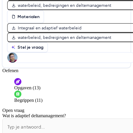
waterbeleid, bedreigingen en deltemanagement
Materialen
Integraal en adaptief waterbeleid
waterbeleid, bedreigingen en deltemanagement
Stel je vraag
Oefenen
Help ons de video te verbeteren
De audio is slecht
De uitleg is onduidelijk
Opgaven (13)
Informatie is onjuist
Er mist informatie
Begrippen (11)
De docent is te langdradig
Open vraag
De uitleg gaat te langzaam
De uitleg gaat te snel
Wat is adaptief deltamanagement?
Afspelen werkte niet
Iets anders