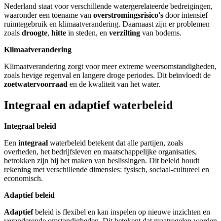
Nederland staat voor verschillende watergerelateerde bedreigingen,
waaronder een toename van
overstromingsrisico's
door intensief
ruimtegebruik en klimaatverandering. Daarnaast zijn er problemen
zoals
droogte
,
hitte
in steden, en
verzilting
van bodems.
Klimaatverandering
Klimaatverandering zorgt voor meer extreme weersomstandigheden,
zoals hevige regenval en langere droge periodes. Dit beïnvloedt de
zoetwatervoorraad
en de kwaliteit van het water.
Integraal en adaptief waterbeleid
Integraal beleid
Een
integraal
waterbeleid betekent dat alle partijen, zoals
overheden, het bedrijfsleven en maatschappelijke organisaties,
betrokken zijn bij het maken van beslissingen. Dit beleid houdt
rekening met verschillende dimensies: fysisch, sociaal-cultureel en
economisch.
Adaptief beleid
Adaptief
beleid is flexibel en kan inspelen op nieuwe inzichten en
veranderende omstandigheden. Dit betekent dat maatregelen worden