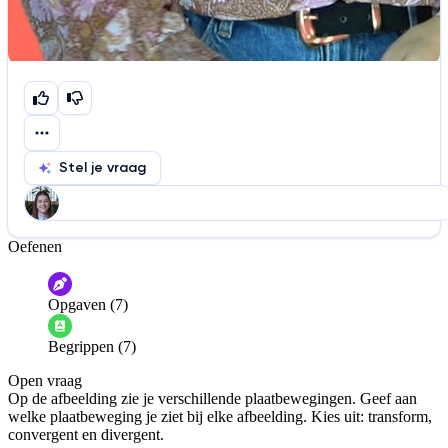
Stel je vraag
Oefenen
Help ons de video te verbeteren
De audio is slecht
De uitleg is onduidelijk
Opgaven (7)
Informatie is onjuist
Er mist informatie
Begrippen (7)
De docent is te langdradig
Open vraag
De uitleg gaat te langzaam
De uitleg gaat te snel
Op de afbeelding zie je verschillende plaatbewegingen. Geef aan
Afspelen werkte niet
Iets anders
welke plaatbeweging je ziet bij elke afbeelding. Kies uit: transform,
convergent en divergent.