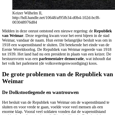
Keizer Wilhelm II,
http://hdl.handle.net/10648/af95fb34-d0b4-102d-bcf8-
003048976d84
Midden in deze onrust ontstond een nieuwe regering: de
Republiek
van Weimar
. Deze regering kwam voor het eerst bijeen in de stad
Weimar, vandaar de naam. Hun eerste belangrijke besluit was om in
1918 een wapenstilstand te sluiten. Dit betekende het einde van de
Eerste Wereldoorlog. De Republiek van Weimar regeerde van 1918
tot 1939. Het land had nu een president in plaats van een keizer. De
bestuursvorm was een
parlementaire democratie
, wat inhoudt dat
het volk het parlement (de volksvertegenwoordiging) koos.
De grote problemen van de Republiek van
Weimar
De Dolkstootlegende en wantrouwen
Het besluit van de Republiek van Weimar om de wapenstilstand te
sluiten en voor vrede te gaan, voelde voor veel mensen als een
enorme klap. Vooral veel soldaten vonden dat de wapenstilstand