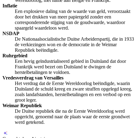
Wereldoorlog, met name aan België en Frankrijk.
Inflatie
Een explosieve daling van de waarde van geld, veroorzaakt
door het drukken van meer papiergeld zonder een
corresponderende stijging van de goudwaarde, waardoor
spaargeld waardeloos werd.
NSDAP
De Nationaalsocialistische Duitse Arbeiderspartij, die in 1933
de verkiezingen won en de democratie in de Weimar
Republiek beëindigde.
Ruhrgebied
Een hevig geïndustrialiseerd gebied in Duitsland dat door
Frankrijk werd bezet om Duitsland te dwingen de
herstelbetalingen te voldoen.
Vredesverdrag van Versailles
Het verdrag dat de Eerste Wereldoorlog beëindigde, waarin
Duitsland de schuld kreeg en zware straffen opgelegd kreeg,
zoals landafstanden, herstelbetalingen en een verbod op een
groot leger.
Weimar Republiek
De Duitse republiek die na de Eerste Wereldoorlog werd
opgericht, genoemd naar de plaats waar de eerste grondwet
werd getekend.