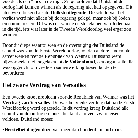
voelde als een "mes in de rug". Zij geloofden dat Duitsland de
oorlog had kunnen winnen als de regering niet had opgegeven. Dit
idee werd bekend als de
Dolkstootlegende
. De schuld van het
verlies werd niet alleen bij de regering gelegd, maar ook bij Joden
en communisten. Dit was een van de eerste tekenen van Jodenhaat
in die tijd, iets wat later in de Tweede Wereldoorlog veel erger zou
worden.
Door dit diepe wantrouwen en de overtuiging dat Duitsland de
schuld was van de Eerste Wereldoorlog, wilden andere landen niet
samenwerken met de Republiek van Weimar. Duitsland werd
bijvoorbeeld niet toegelaten tot de
Volkenbond
, een organisatie die
was opgericht om vrede en samenwerking tussen landen te
bevorderen.
Het zware Verdrag van Versailles
Een tweede groot probleem voor de Republiek van Weimar was het
Verdrag van Versailles
. Dit was het vredesverdrag dat na de Eerste
Wereldoorlog werd opgesteld. In dit verdrag kreeg Duitsland alle
schuld van de oorlog en moest het land aan veel zware eisen
voldoen. Duitsland moest:
•
Herstelbetalingen
doen van meer dan honderd miljard mark.