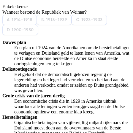
Enkele keuze
De uitleg gaat te langzaam
De uitleg gaat te snel
Wanneer bestond de Republiek van Weimar?
Afspelen werkte niet
Iets anders
A. 1914–1918
B. 1918–1939
C. 1923–1933
D. 1900–1950
Dawes-plan
Een plan uit 1924 van de Amerikanen om de herstelbetalingen
te verlagen en Duitsland geld te laten lenen van Amerika, wat
de Duitse economie herstelde en Amerika in staat stelde
oorlogsleningen terug te krijgen.
Dolkstootlegende
Het geloof dat de democratisch gekozen regering de
legerleiding en het leger had verraden en zo het land aan de
anderen had verkocht, omdat er zelden op Duits grondgebied
was gevochten.
Grote crisis van de jaren dertig
Een economische crisis die in 1929 in Amerika uitbrak,
waardoor alle leningen werden teruggevraagd en de Duitse
economie opnieuw een enorme klap kreeg.
Herstelbetalingen
Gigantische betalingen van vijfenvijftig miljard rijksmark die
Duitsland moest doen aan de overwinnaars van de Eerste