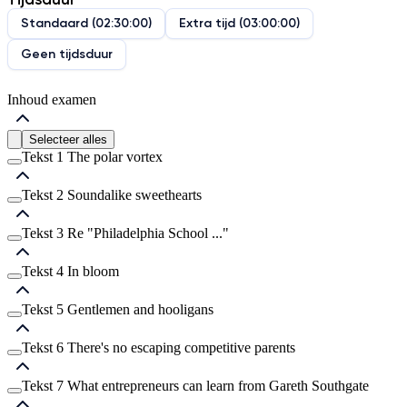
Standaard
(
02:30:00
)
Extra tijd
(
03:00:00
)
Geen tijdsduur
Inhoud examen
Selecteer alles
Tekst 1 The polar vortex
Tekst 2 Soundalike sweethearts
Vraag
1
Tekst 3 Re "Philadelphia School ..."
Vraag
2
Vraag
3
Tekst 4 In bloom
Vraag
4
Vraag
7
Vraag
5
Tekst 5 Gentlemen and hooligans
Vraag
6
Vraag
8
Vraag
9
Tekst 6 There's no escaping competitive parents
Vraag
10
Vraag
11
Vraag
12
Tekst 7 What entrepreneurs can learn from Gareth Southgate
Vraag
13
Vraag
15