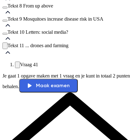
Vraag
14
Vraag
16
Tekst 8 From up above
Vraag
17
Vraag
21
Vraag
18
Vraag
22
Tekst 9 Mosquitoes increase disease risk in USA
Vraag
19
Vraag
23
Vraag
29
Vraag
20
Vraag
24
Vraag
30
Tekst 10 Letters: social media?
Vraag
25
Vraag
31
Vraag
35
Vraag
26
Vraag
32
Vraag
36
Vraag
27
Tekst 11 ... drones and farming
Vraag
33
Vraag
37
Vraag
Vraag
28
38
Vraag
34
Vraag
39
Vraag
40
Vraag
41
Je gaat 1 opgave maken met 1 vraag en je kunt in totaal 2 punten
Maak examen
behalen.