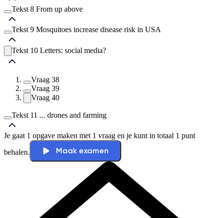
Vraag
14
Vraag
16
Tekst 8 From up above
Vraag
17
Vraag
21
Vraag
18
Vraag
22
Tekst 9 Mosquitoes increase disease risk in USA
Vraag
19
Vraag
23
Vraag
29
Vraag
20
Vraag
24
Vraag
30
Tekst 10 Letters: social media?
Vraag
25
Vraag
31
Vraag
35
Vraag
26
Vraag
32
Vraag
36
Vraag
27
Vraag
33
Vraag
37
Vraag
28
Vraag
38
Vraag
34
Vraag
39
Vraag
40
Tekst 11 ... drones and farming
Je gaat 1 opgave maken met 1 vraag en je kunt in totaal 1 punt
Vraag
41
Maak examen
behalen.