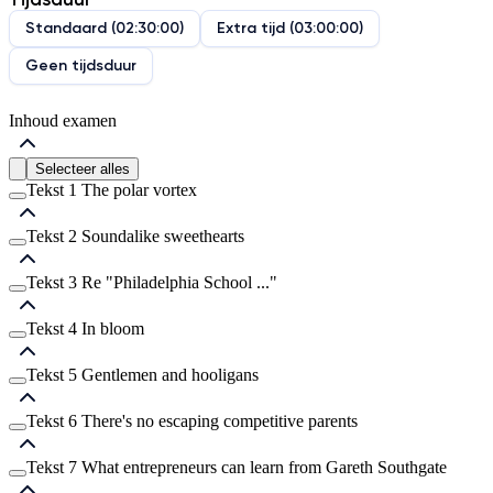
Standaard
(
02:30:00
)
Extra tijd
(
03:00:00
)
Geen tijdsduur
Inhoud examen
Selecteer alles
Tekst 1 The polar vortex
Tekst 2 Soundalike sweethearts
Vraag
1
Tekst 3 Re "Philadelphia School ..."
Vraag
2
Vraag
3
Tekst 4 In bloom
Vraag
4
Vraag
7
Vraag
5
Tekst 5 Gentlemen and hooligans
Vraag
6
Vraag
8
Vraag
9
Tekst 6 There's no escaping competitive parents
Vraag
10
Vraag
11
Vraag
12
Tekst 7 What entrepreneurs can learn from Gareth Southgate
Vraag
13
Vraag
15