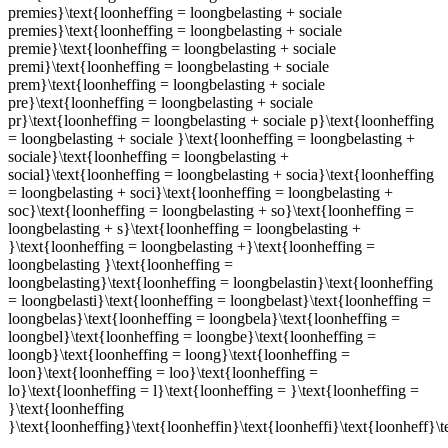
premies}\text{loonheffing = loongbelasting + sociale
premies}\text{loonheffing = loongbelasting + sociale
premie}\text{loonheffing = loongbelasting + sociale
premi}\text{loonheffing = loongbelasting + sociale
prem}\text{loonheffing = loongbelasting + sociale
pre}\text{loonheffing = loongbelasting + sociale
pr}\text{loonheffing = loongbelasting + sociale p}\text{loonheffing
= loongbelasting + sociale }\text{loonheffing = loongbelasting +
sociale}\text{loonheffing = loongbelasting +
social}\text{loonheffing = loongbelasting + socia}\text{loonheffing
= loongbelasting + soci}\text{loonheffing = loongbelasting +
soc}\text{loonheffing = loongbelasting + so}\text{loonheffing =
loongbelasting + s}\text{loonheffing = loongbelasting +
}\text{loonheffing = loongbelasting +}\text{loonheffing =
loongbelasting }\text{loonheffing =
loongbelasting}\text{loonheffing = loongbelastin}\text{loonheffing
= loongbelasti}\text{loonheffing = loongbelast}\text{loonheffing =
loongbelas}\text{loonheffing = loongbela}\text{loonheffing =
loongbel}\text{loonheffing = loongbe}\text{loonheffing =
loongb}\text{loonheffing = loong}\text{loonheffing =
loon}\text{loonheffing = loo}\text{loonheffing =
lo}\text{loonheffing = l}\text{loonheffing = }\text{loonheffing =
}\text{loonheffing
}\text{loonheffing}\text{loonheffin}\text{loonheffi}\text{loonheff}\