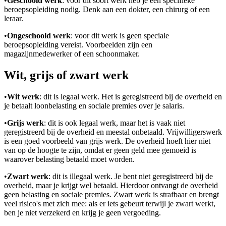
•
Geschoold werk
: voor dit soort werk heb je een specifieke
beroepsopleiding nodig. Denk aan een dokter, een chirurg of een
leraar.
•
Ongeschoold werk
: voor dit werk is geen speciale
beroepsopleiding vereist. Voorbeelden zijn een
magazijnmedewerker of een schoonmaker.
Wit, grijs of zwart werk
•
Wit werk
: dit is legaal werk. Het is geregistreerd bij de overheid en
je betaalt loonbelasting en sociale premies over je salaris.
•
Grijs werk
: dit is ook legaal werk, maar het is vaak niet
geregistreerd bij de overheid en meestal onbetaald. Vrijwilligerswerk
is een goed voorbeeld van grijs werk. De overheid hoeft hier niet
van op de hoogte te zijn, omdat er geen geld mee gemoeid is
waarover belasting betaald moet worden.
•
Zwart werk
: dit is illegaal werk. Je bent niet geregistreerd bij de
overheid, maar je krijgt wel betaald. Hierdoor ontvangt de overheid
geen belasting en sociale premies. Zwart werk is strafbaar en brengt
veel risico's met zich mee: als er iets gebeurt terwijl je zwart werkt,
ben je niet verzekerd en krijg je geen vergoeding.