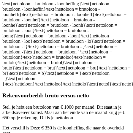
\text{nettoloon = brutoloon - loonheffing}\text{nettoloon =
brutoloon - loonheffin}\text{nettoloon = brutoloon -
loonheffi}\text{nettoloon = brutoloon - loonheff}\text{nettoloon =
brutoloon - loonhef}\text{nettoloon = brutoloon -
loonhe}\text{nettoloon = brutoloon - loonh}\text{nettoloon =
brutoloon - loon}\text{nettoloon = brutoloon -
loong}\text{nettoloon = brutoloon - loon}\text{nettoloon =
brutoloon - loo}\text{nettoloon = brutoloon - lo}\text{nettoloon =
brutoloon - l}\text{nettoloon = brutoloon - }\text{nettoloon =
brutoloon -}\text{nettoloon = brutoloon }\text{nettoloon =
brutoloon}\text{nettoloon = brutoloo}\text{nettoloon =
brutolo}\text{nettoloon = brutol}\text{nettoloon =
bruto}\text{nettoloon = brut}\text{nettoloon = bru}\text{nettoloon =
br}\text{nettoloon = b}\text{nettoloon = }\text{nettoloon
=}\text{nettoloon
}\text{nettoloon}\text{nettoloo}\text{nettolo}\text{nettol}\text{netto
Rekenvoorbeeld: bruto versus netto
Stel, je hebt een brutoloon van € 1000 per maand. Dit staat in je
arbeidsovereenkomst. Maar aan het einde van de maand krijg je €
650 op je rekening. Dit is je nettoloon.
Het verschil is
Deze € 350 is de loonheffing die naar de overheid