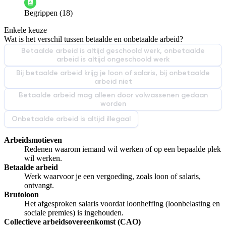
Begrippen (18)
De docent is te langdradig
Enkele keuze
De uitleg gaat te langzaam
De uitleg gaat te snel
Wat is het verschil tussen betaalde en onbetaalde arbeid?
Afspelen werkte niet
Iets anders
Betaalde arbeid is altijd geschoold werk, onbetaalde
arbeid is altijd ongeschoold werk
Bij betaalde arbeid krijg je loon of salaris, bij onbetaalde
arbeid niet
Betaalde arbeid mag alleen door volwassenen gedaan
worden
Onbetaalde arbeid is altijd illegaal
Arbeidsmotieven
Redenen waarom iemand wil werken of op een bepaalde plek
wil werken.
Betaalde arbeid
Werk waarvoor je een vergoeding, zoals loon of salaris,
ontvangt.
Brutoloon
Het afgesproken salaris voordat loonheffing (loonbelasting en
sociale premies) is ingehouden.
Collectieve arbeidsovereenkomst (CAO)