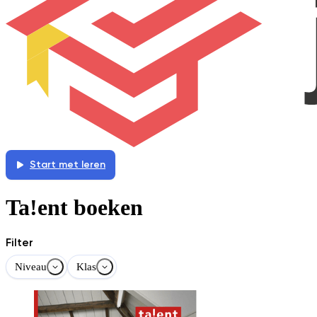
Start met leren
Ta!ent boeken
Filter
Niveau
Klas