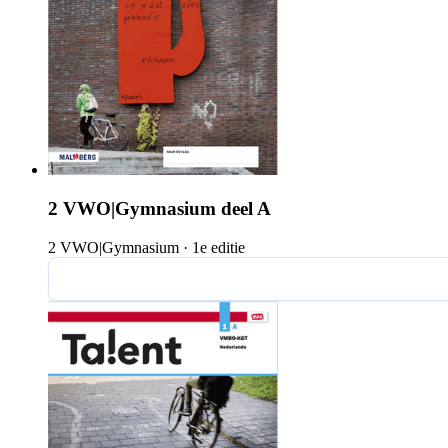
2 VWO|Gymnasium deel A
2 VWO|Gymnasium
·
1e editie