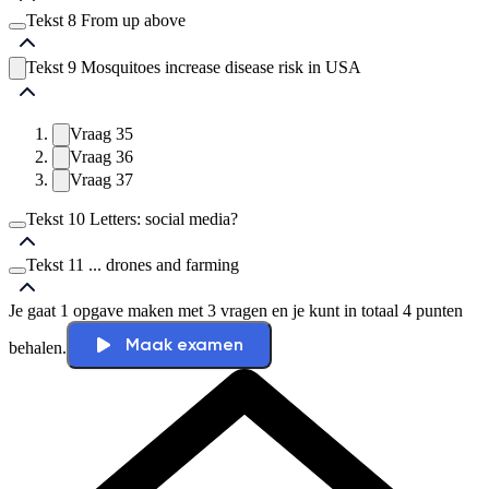
Vraag
14
Vraag
16
Tekst 8 From up above
Vraag
17
Vraag
21
Vraag
18
Vraag
22
Tekst 9 Mosquitoes increase disease risk in USA
Vraag
19
Vraag
23
Vraag
29
Vraag
20
Vraag
24
Vraag
30
Vraag
25
Vraag
31
Vraag
35
Vraag
26
Vraag
32
Vraag
27
Vraag
36
Vraag
33
Vraag
28
Vraag
37
Vraag
34
Tekst 10 Letters: social media?
Tekst 11 ... drones and farming
Vraag
38
Vraag
39
Je gaat 1 opgave maken met 3 vragen en je kunt in totaal 4 punten
Vraag
40
Vraag
41
Maak examen
behalen.