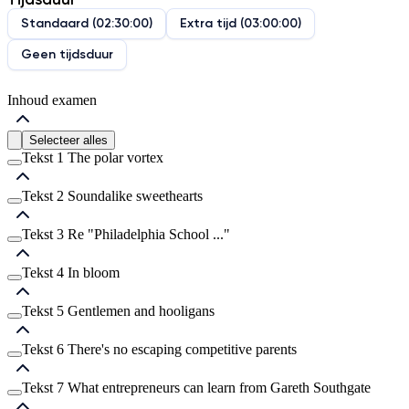
Standaard
(
02:30:00
)
Extra tijd
(
03:00:00
)
Geen tijdsduur
Inhoud examen
Selecteer alles
Tekst 1 The polar vortex
Tekst 2 Soundalike sweethearts
Vraag
1
Tekst 3 Re "Philadelphia School ..."
Vraag
2
Vraag
3
Tekst 4 In bloom
Vraag
4
Vraag
7
Vraag
5
Tekst 5 Gentlemen and hooligans
Vraag
6
Vraag
8
Vraag
9
Tekst 6 There's no escaping competitive parents
Vraag
10
Vraag
11
Vraag
12
Tekst 7 What entrepreneurs can learn from Gareth Southgate
Vraag
13
Vraag
15